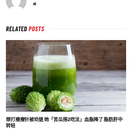
Website
RELATED
POSTS
想打瘦瘦针被劝退 她「苦瓜搭2吃法」血脂降了 脂肪肝中
转轻