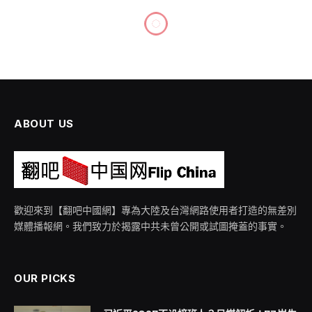
兩岸
用尽心机？川普落坐陷落矮人
一截 习近平沙发疑遭「动过手
脚」
By
wp_news2
2026 年 5 月 18 日
尚無留言
1 Min Read