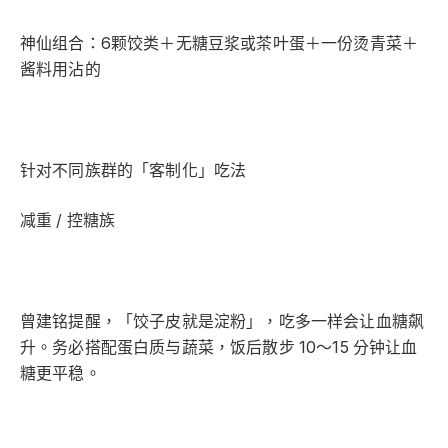
神仙组合：6颗饺类＋无糖豆浆或茶叶蛋＋一份烫青菜＋
酱料用沾的
​针对不同族群的「客制化」吃法
减重 / 控糖族
曾建铭提醒，「饺子皮就是淀粉」，吃多一样会让血糖飙
升。务必搭配蛋白质与蔬菜，饭后散步 10～15 分钟让血
糖更平稳。