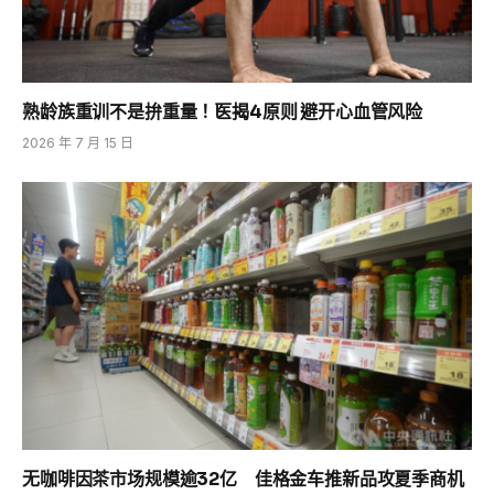
熟龄族重训不是拚重量！医揭4原则 避开心血管风险
2026 年 7 月 15 日
无咖啡因茶市场规模逾32亿 佳格金车推新品攻夏季商机