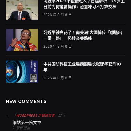
中共总书记习近平的身高始终成谜。14日举行的川习会，
美国总统川普和习近平两人的身高差再次成为网友讨论焦
点。不仅如此，又有网友发现，15日在中南海茶叙中的画
面，发现川普落坐明显矮习近平一截。诡谲画面让网友直
呼「中共享尽心机」。
综合外媒报导，眼尖的网民发现，在15日的中南海茶叙
上，两人坐在沙发上时，身高比习近平高10公分的川普，
坐下竟然比习近平矮了一大截。画面中显示，习近平坐姿
挺直，肘部明显比沙发扶手高出一大截，只有双手落在扶
手上，而川普则是整个身子都窝在沙发中。过程中川普疑