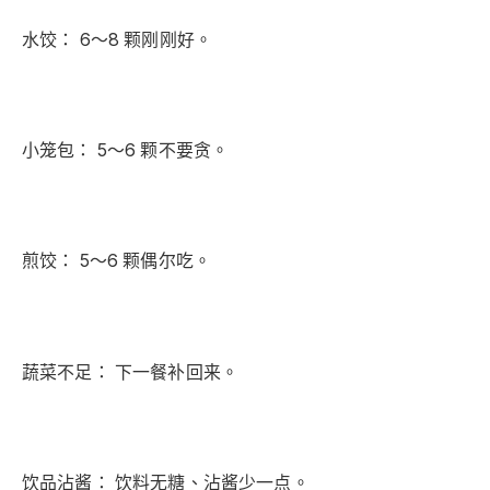
水饺： 6～8 颗刚刚好。
小笼包： 5～6 颗不要贪。
煎饺： 5～6 颗偶尔吃。
蔬菜不足： 下一餐补回来。
饮品沾酱： 饮料无糖、沾酱少一点。