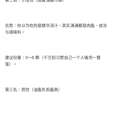
第二名：小笼包（隐藏油脂与钠）
​劣势：你以为吃的是精华汤汁，其实满满都是肉脂、皮冻
与调味料。
​建议份量：5～6 颗（千万别习惯自己一个人嗑完一整
笼）。
第三名：煎饺（油脂负担最高）