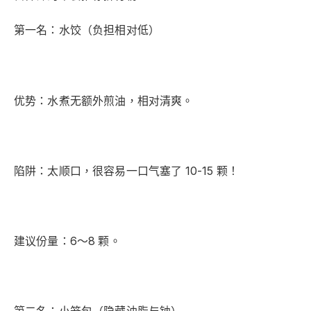
第一名：水饺（负担相对低）
​优势：水煮无额外煎油，相对清爽。
​陷阱：太顺口，很容易一口气塞了 10-15 颗！
​建议份量：6～8 颗。