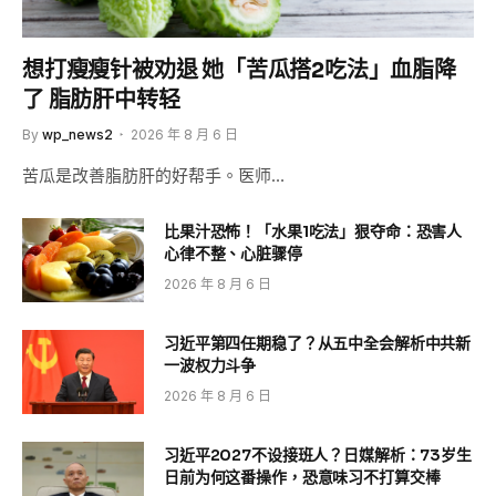
想打瘦瘦针被劝退 她「苦瓜搭2吃法」血脂降
了 脂肪肝中转轻
By
wp_news2
2026 年 8 月 6 日
苦瓜是改善脂肪肝的好帮手。医师…
比果汁恐怖！「水果1吃法」狠夺命：恐害人
心律不整、心脏骤停
2026 年 8 月 6 日
习近平第四任期稳了？从五中全会解析中共新
一波权力斗争
2026 年 8 月 6 日
习近平2027不设接班人？日媒解析：73岁生
日前为何这番操作，恐意味习不打算交棒