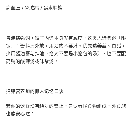
高血压 / 肾脏病 / 易水肿族
曾建铭强调，饺子内馅本身就有咸度，这类人请务必「限
钠」：​酱料另外放，用沾的不要淋。​优先选姜丝、白醋，
少用酱油膏与辣油。​绝对不要喝小笼包的汤汁，也不要配
高钠的酸辣汤或味噌汤。
建铭营养师的懒人记忆口诀
若你的​饮食没有绝对的禁止，只要看懂食物组成，外食族
也能安心吃：