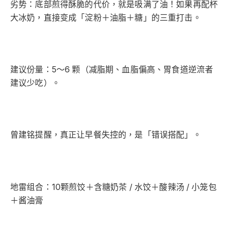
​劣势：底部煎得酥脆的代价，就是吸满了油！如果再配杯
大冰奶，直接变成「淀粉＋油脂＋糖」的三重打击。
​建议份量：5～6 颗（减脂期、血脂偏高、胃食道逆流者
建议少吃）。
曾建铭提醒，​真正让早餐失控的，是「错误搭配」。
地雷组合：10颗煎饺＋含糖奶茶 / 水饺＋酸辣汤 / 小笼包
＋酱油膏