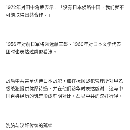
1972年对田中角荣表示：「没有日本侵略中国，我们就不
可能取得国共合作。」
1956年对前日军将领远藤三郎、1960年对日本文学代表
团时也表达过类似看法。
战后中共甚至优待日本战犯，如在抚顺战犯管理所对甲乙
级战犯提供优厚待遇，并在他们访华时表达感谢。这与中
国百姓经历的饥荒形成鲜明对比，凸显中共的汉奸行径。
洗脑与汉奸传统的延续