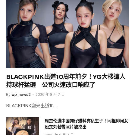
BLACKPINK出道10周年前夕！YG大楼遭人
持球杆猛砸 公司火速改口响应了
By
wp_news2
2026 年 8 月 7 日
BLACKPINK迎来出道10…
周杰伦遭中国狗仔爆料有私生子！同框绯闻女
股东刘若雪照片被挖出