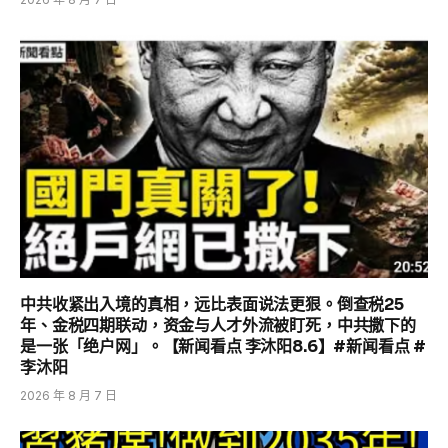
中共收紧出入境的真相，远比表面说法更狠。倒查税25
年、金税四期联动，资金与人才外流被盯死，中共撒下的
是一张「绝户网」。【新闻看点 李沐阳8.6】#新闻看点 #
李沐阳
2026 年 8 月 7 日