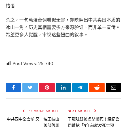
结语
总之，一句动漫台词看似无害，却映照出中共卖国本质的
冰山一角。历史真相需要多方来源验证，而非单一宣传。
希望更多人觉醒，审视这些扭曲的叙事。
Post Views:
25,740
Facebook
Twitter
Pinterest
LinkedIn
Telegram
Reddit
Email
PREVIOUS ARTICLE
NEXT ARTICLE
中共四中全會前 又一名王岐山
于朦胧疑被虐杀惨死！经纪公
舊部落馬
司遭挖「4年前就发死亡预