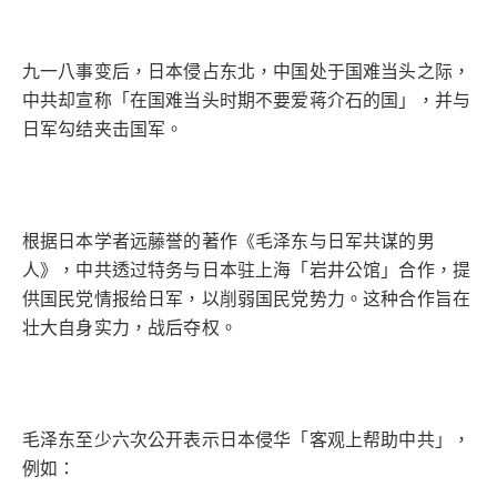
九一八事变后，日本侵占东北，中国处于国难当头之际，
中共却宣称「在国难当头时期不要爱蒋介石的国」，并与
日军勾结夹击国军。
根据日本学者远藤誉的著作《毛泽东与日军共谋的男
人》，中共透过特务与日本驻上海「岩井公馆」合作，提
供国民党情报给日军，以削弱国民党势力。这种合作旨在
壮大自身实力，战后夺权。
毛泽东至少六次公开表示日本侵华「客观上帮助中共」，
例如：