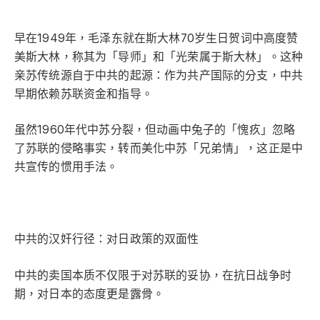
早在1949年，毛泽东就在斯大林70岁生日贺词中高度赞
美斯大林，称其为「导师」和「光荣属于斯大林」。这种
亲苏传统源自于中共的起源：作为共产国际的分支，中共
早期依赖苏联资金和指导。
虽然1960年代中苏分裂，但动画中兔子的「愧疚」忽略
了苏联的侵略事实，转而美化中苏「兄弟情」，这正是中
共宣传的惯用手法。
中共的汉奸行径：对日政策的双面性
中共的卖国本质不仅限于对苏联的妥协，在抗日战争时
期，对日本的态度更是露骨。