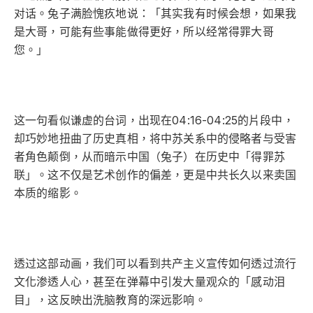
对话。兔子满脸愧疚地说：「其实我有时候会想，如果我
是大哥，可能有些事能做得更好，所以经常得罪大哥
您。」
这一句看似谦虚的台词，出现在04:16-04:25的片段中，
却巧妙地扭曲了历史真相，将中苏关系中的侵略者与受害
者角色颠倒，从而暗示中国（兔子）在历史中「得罪苏
联」。这不仅是艺术创作的偏差，更是中共长久以来卖国
本质的缩影。
透过这部动画，我们可以看到共产主义宣传如何透过流行
文化渗透人心，甚至在弹幕中引发大量观众的「感动泪
目」，这反映出洗脑教育的深远影响。