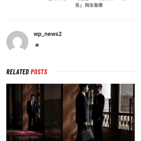
告」 网全轰爆
wp_news2
Website
RELATED
POSTS