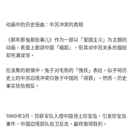
动画中的历史扭曲：中苏冲突的真相
《那年那兔那些事儿》作为一部以「爱国主义」为主题的
动画，表面上歌颂中国「崛起」，但其对中苏关系的描绘
却充满误导。
在该集的剧情中，兔子对毛熊的「愧疚」表达，似乎将历
史上的中苏边境冲突归咎于中国的「得罪」。然而，历史
事实恰恰相反。
1969年3月，苏联军队入侵中国领土珍宝岛，引发珍宝岛
事件，中国边境部队自卫反击，最终取得胜利。