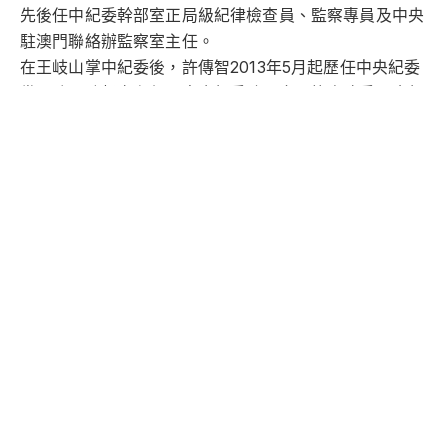
先後任中紀委幹部室正局級紀律檢查員、監察專員及中央
駐澳門聯絡辦監察室主任。
在王岐山掌中紀委後，許傳智2013年5月起歷任中央紀委
黨風政風監督室主任、中央紀委駐國家民族事務委員會紀
檢組組長、國家民族事務委員會黨組成員，2016年4月至
2018年1月任寧夏回族自治區黨委常委、紀委書記。他還
是中共十九屆中紀委委員、第十九屆中央巡視組第一巡視
組組長。
許傳智的履歷顯示，他在王岐山任內獲得重用。
王岐山在習近平上台後擔任中共政治局常委、中紀委書
記，之後轉任中共國家副主席。王岐山卸任國家副主席
後，與之關係密切的下屬近年來頻頻出事。
曾跟隨王岐山多年的另一副部級巡視專員、中央巡視組前
副組長董宏，因受賄罪已於2022年被判死緩。
責任編輯：林琮文#
Post Views:
17,940