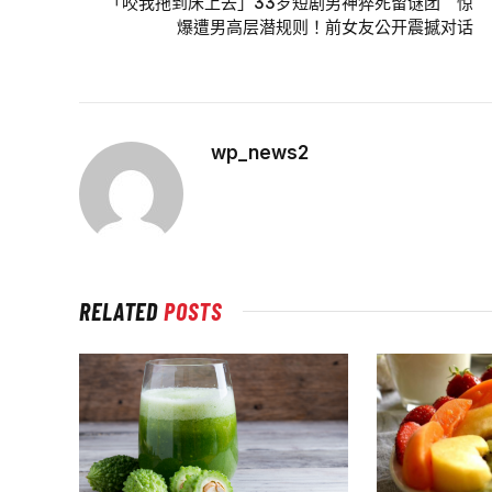
「咬我拖到床上去」33岁短剧男神猝死留谜团 惊
爆遭男高层潜规则！前女友公开震撼对话
wp_news2
RELATED
POSTS