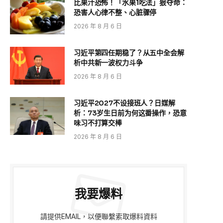
比果汁恐怖！「水果1吃法」狠夺命：
恐害人心律不整、心脏骤停
2026 年 8 月 6 日
习近平第四任期稳了？从五中全会解
析中共新一波权力斗争
2026 年 8 月 6 日
习近平2027不设接班人？日媒解
析：73岁生日前为何这番操作，恐意
味习不打算交棒
2026 年 8 月 6 日
我要爆料
請提供EMAIL，以便聯繫索取爆料資料