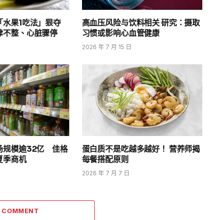
「水果1吃法」狠夺
高血压风险与饮料相关 研究：摄取
律不整、心脏骤停
习惯或影响心血管健康
2026 年 7 月 15 日
场规模逾32亿 佳格
蛋白质不是吃越多越好！ 营养师揭
夏季商机
每餐搭配原则
2026 年 7 月 7 日
A COMMENT