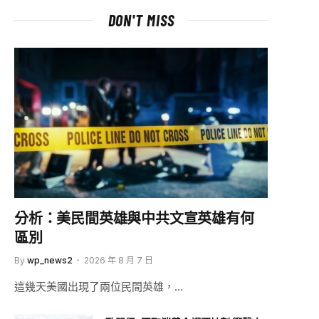
DON'T MISS
分析：美民間英雄與中共文宣英雄有何
區別
By
wp_news2
2026 年 8 月 7 日
這幾天美國出現了兩位民間英雄，…