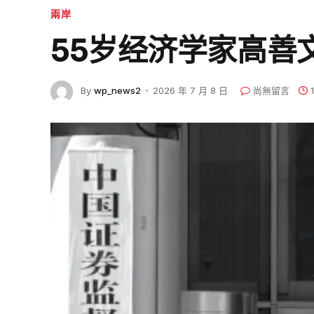
兩岸
55岁经济学家高善
By
wp_news2
2026 年 7 月 8 日
尚無留言