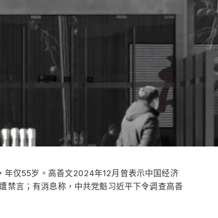
，年仅55岁。高善文2024年12月曾表示中国经济
后遭禁言；有消息称，中共党魁习近平下令调查高善