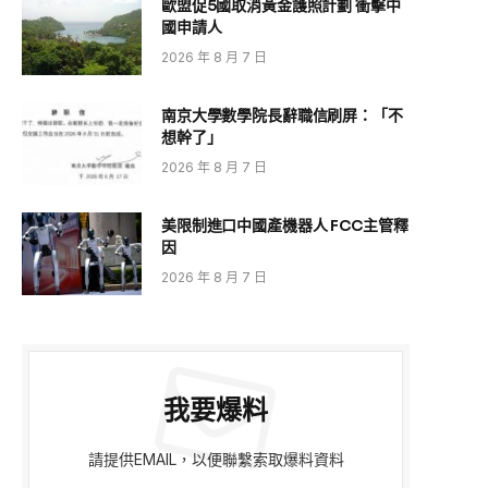
歐盟促5國取消黃金護照計劃 衝擊中
國申請人
2026 年 8 月 7 日
南京大學數學院長辭職信刷屏：「不
想幹了」
2026 年 8 月 7 日
美限制進口中國產機器人 FCC主管釋
因
2026 年 8 月 7 日
我要爆料
請提供EMAIL，以便聯繫索取爆料資料