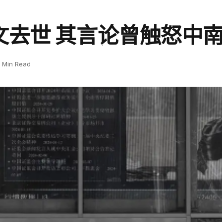
文去世 其言论曾触怒中
1 Min Read