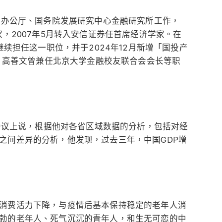
总行办公厅、国务院发展研究中心金融研究所工作，
家，2007年5月转入安信证券任首席经济学家。在
继续担任这一职位，并于2024年12月新增「国投产
职。高善文曾兼任北京大学金融校友联合会会长等职
者会议上说，根据他对各省区域数据的分析，包括对经
之间差异的分析，他发现，过去三年，中国GDP增
消费活力下降，与疫情后基本保持稳定的老年人消
勃的老年人、死气沉沉的青年人，和生无可恋的中