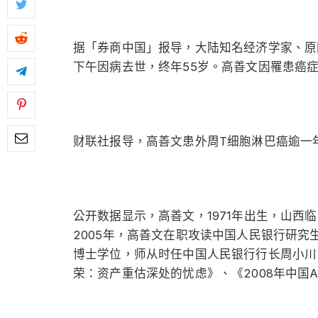
据「券商中国」报导，大陆知名经济学家、原国
下午因病去世，终年55岁。高善文因罹患癌
财联社报导，高善文患外周T细胞淋巴癌逾一年
公开数据显示，高善文，1971年出生，山西
2005年，高善文在职攻读中国人民银行研
博士学位，师从时任中国人民银行行长周小川
荣：资产重估深处的忧虑》、《2008年中国