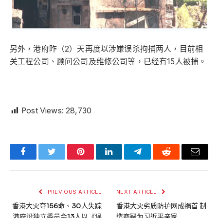
另外，港府昨（2）天再度以涉嫌误杀拘捕两人，目前相
关工程公司、顾问公司及维修公司等，已经有15人被捕。
Post Views:
28,730
Facebook
Twitter
Pinterest
LinkedIn
Telegram
Reddit
Email
PREVIOUS ARTICLE
NEXT ARTICLE
香港大火夺156命、30人失踪
香港大火劣质防护网成祸首 制
港府设独立委员会13人以《误
造商疑为习近平亲家