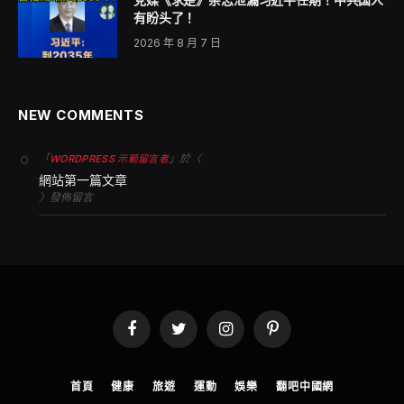
目前九龙殡仪馆开放予公众悼念火灾罹难者，正值事发
「头七」。馆内设有白花布置、烛光区与献花处，并举行
佛教与道教仪式。大批市民带同鲜花及金银衣纸前来，部
分人情绪激动，并在化宝炉旁呼喊「收嘢啦！」表达哀
痛。
另外，早前有灾民投诉，家属仍在深切治疗部（香港医院
里专门照顾危重病患的区域）期间，接连收到推销续约电
话及讯息，最多达9次。香港宽带响应称，涉事前线销售
系统未及时更新名单，导致扰民，涉事职员已被停职，并
承诺灾民可豁免月费，日后可免费使用24个月服务。
此外，警方披露曾有人利用假冒慈善机构网页，诱骗市民