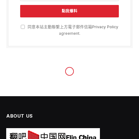
同意本站主動聯繫上方電子郵件信箱
Privacy Policy
agreement.
兩岸
香港大火夺156命、30人失踪
港府设独立委员会13人以《误
杀罪》送办
By
wp_news2
2025 年 12 月 3 日
尚無留言