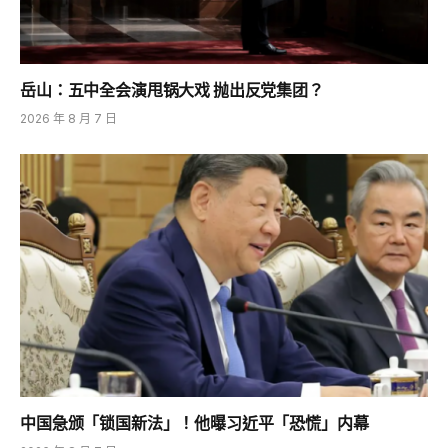
岳山：五中全会演甩锅大戏 抛出反党集团？
2026 年 8 月 7 日
中国急颁「锁国新法」！他曝习近平「恐慌」内幕