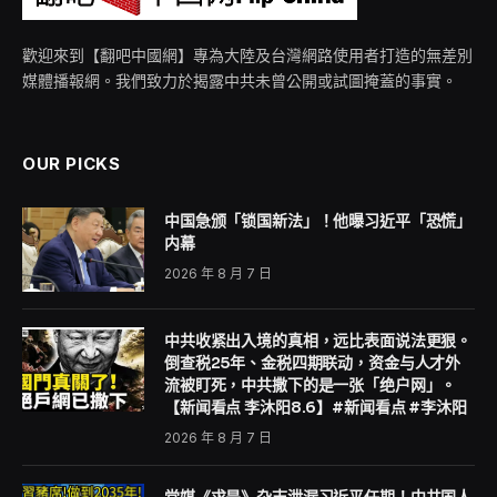
1 Min Read
香港大埔宏福苑住宅大楼上月26日发生5级火警，目前已
累计156死亡、30人失踪。香港行政长官李家超近日宣
布，将成立一个由法官主理的「独立委员会」，全面调查
大埔宏福苑五级火的起因、火势蔓延原因及相关问题。另
外，目前已有13人遭逮均以《误杀罪》侦办中。