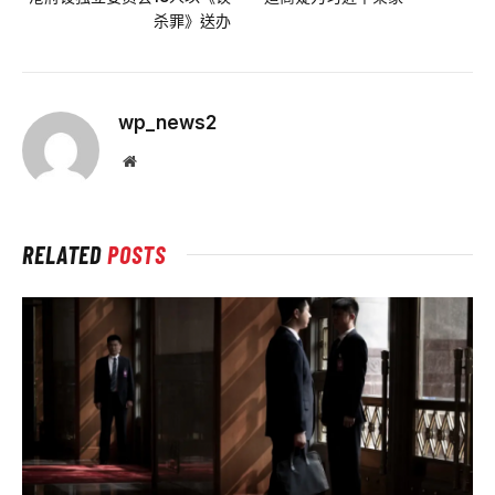
杀罪》送办
wp_news2
Website
RELATED
POSTS