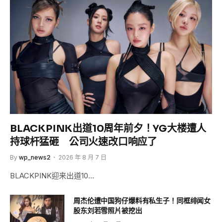
BLACKPINK出道10周年前夕！YG大楼遭人
持球杆猛砸 公司火速改口响应了
By
wp_news2
2026 年 8 月 7 日
BLACKPINK迎来出道10…
周杰伦遭中国狗仔爆料有私生子！同框绯闻女
股东刘若雪照片被挖出