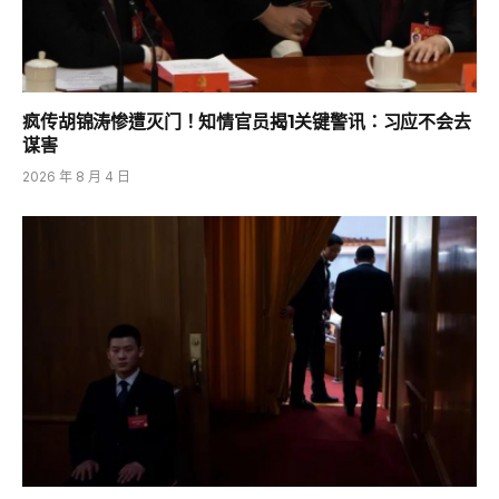
疯传胡锦涛惨遭灭门！知情官员揭1关键警讯：习应不会去
谋害
2026 年 8 月 4 日