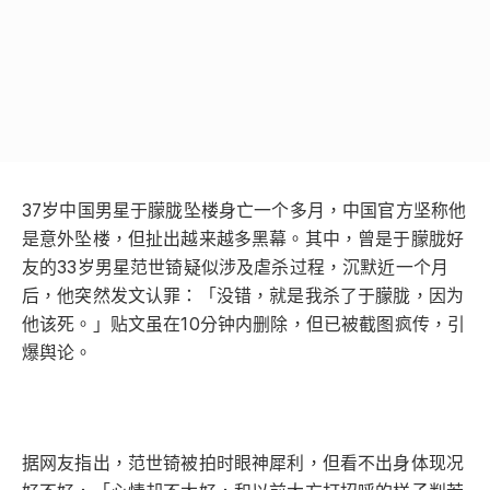
37岁中国男星于朦胧坠楼身亡一个多月，中国官方坚称他
是意外坠楼，但扯出越来越多黑幕。其中，曾是于朦胧好
友的33岁男星范世锜疑似涉及虐杀过程，沉默近一个月
后，他突然发文认罪：「没错，就是我杀了于朦胧，因为
他该死。」贴文虽在10分钟内删除，但已被截图疯传，引
爆舆论。
据网友指出，范世锜被拍时眼神犀利，但看不出身体现况