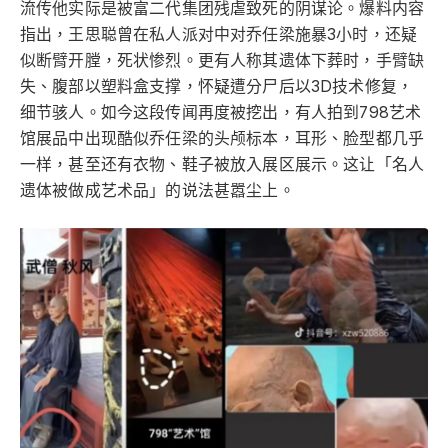
流传他实际是被富二代集团残虐致死的阴谋论。爆料内容
指出，王思聪曾在私人派对中对乔任梁施暴3小时，还疑
似断臂开膛，死状惨烈。更有人称其遗体下葬时，手臂缺
失、腹部以塑料盒支撑，怀疑遭分尸后以3D技术修复，
细节骇人。如今这段传闻再度被挖出，有人拍到798艺术
馆展品中出现酷似乔任梁的头颅标本，耳形、脸型都几乎
一样，甚至还有衣物、鞋子被放入展区展示。这让「名人
遗体被做成艺术品」的说法甚嚣尘上。