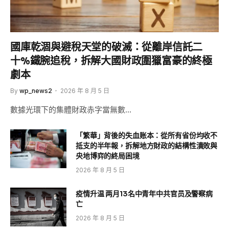
國庫乾涸與避稅天堂的破滅：從離岸信託二
十%鐵腕追稅，拆解大國財政圍獵富豪的終極
劇本
By
wp_news2
2026 年 8 月 5 日
數據光環下的集體財政赤字當無數…
「繁華」背後的失血账本：從所有省份均收不
抵支的半年報，拆解地方財政的結構性潰敗與
央地博弈的終局困境
2026 年 8 月 5 日
疫情升温 两月13名中青年中共官员及警察病
亡
2026 年 8 月 5 日