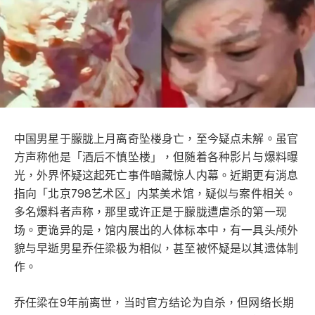
中国男星于朦胧上月离奇坠楼身亡，至今疑点未解。虽官
方声称他是「酒后不慎坠楼」，但随着各种影片与爆料曝
光，外界怀疑这起死亡事件暗藏惊人内幕。近期更有消息
指向「北京798艺术区」内某美术馆，疑似与案件相关。
多名爆料者声称，那里或许正是于朦胧遭虐杀的第一现
场。更诡异的是，馆内展出的人体标本中，有一具头颅外
貌与早逝男星乔任梁极为相似，甚至被怀疑是以其遗体制
作。
乔任梁在9年前离世，当时官方结论为自杀，但网络长期