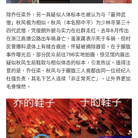
除乔任梁外，另一具疑似人体标本也被认为与「最帅武
僧」秋风极为相似。秋风（本名邢中平）为少林寺第三十
四代武僧，凭俊朗外貌与实力在社群走红，去年8月传出
在浙江高速公路出车祸身亡。虽家属表示死于车祸，但村
民曾爆料遗体上有缝合痕迹，怀疑被摘除器官。在于朦胧
事件曝光后，部分民众前往798实地拍摄，惊见馆内展出
疑似秋风生前鞋款与相似体态的标本，引发热议。值得注
意的是，乔任梁、秋风与于朦胧三人竟都由同一位经纪人
杜强负责，其名下艺人连续「非正常死亡」，让外界更加
毛骨悚然。