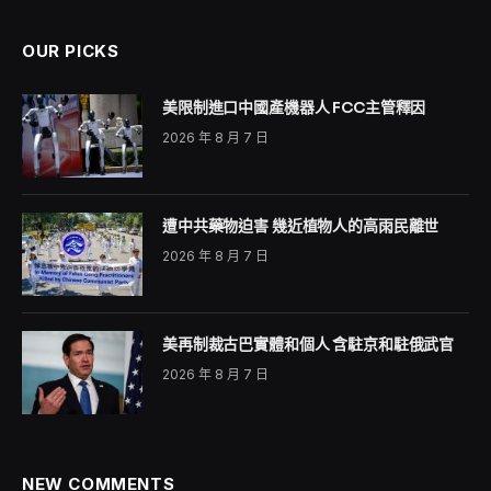
「中华人民共和国从未统治过台湾」是客观事实的陈述，
很难否定。为了回应，中共可说卯足了劲，宁可扯谎也要
自我安慰。最新的谎言，把纸上谈兵的军演与海空包围说
成在「对台湾行使管辖权」。但硬要把没有的事说成有，
只会证明自己的焦虑。明白的事实是：如果真有管辖权，
只须下令即可，何必辛苦巡弋军演？
另一项自我欺骗的新说法，叫「中华人民共和国与中华民
国之间，是政府继承的关系」。此说的理路是：一） 一