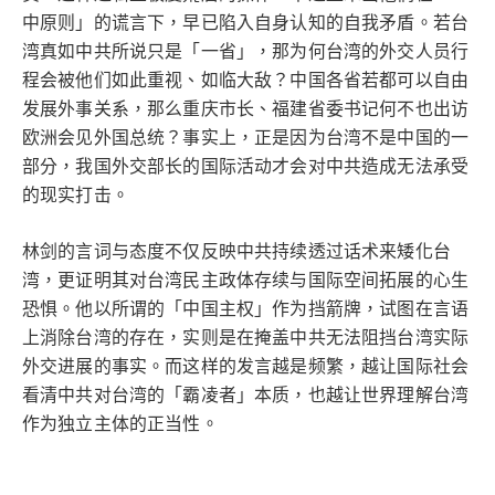
中原则」的谎言下，早已陷入自身认知的自我矛盾。若台
湾真如中共所说只是「一省」，那为何台湾的外交人员行
程会被他们如此重视、如临大敌？中国各省若都可以自由
发展外事关系，那么重庆市长、福建省委书记何不也出访
欧洲会见外国总统？事实上，正是因为台湾不是中国的一
部分，我国外交部长的国际活动才会对中共造成无法承受
的现实打击。
林剑的言词与态度不仅反映中共持续透过话术来矮化台
湾，更证明其对台湾民主政体存续与国际空间拓展的心生
恐惧。他以所谓的「中国主权」作为挡箭牌，试图在言语
上消除台湾的存在，实则是在掩盖中共无法阻挡台湾实际
外交进展的事实。而这样的发言越是频繁，越让国际社会
看清中共对台湾的「霸凌者」本质，也越让世界理解台湾
作为独立主体的正当性。