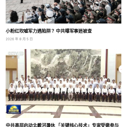
小粉红吹嘘军力遇陷阱？ 中共曝军事迷被查
2026 年 8 月 5 日
中共高层启动北戴河暑休 「关键核心技术」专家受邀参与