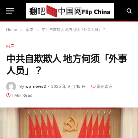
Home
»
兩岸
»
中共自欺欺人 地方何须「外事人员」？
兩岸
中共自欺欺人 地方何须「外事
人员」？
By
wp_news2
2025 年 9 月 15 日
尚無留言
1 Min Read