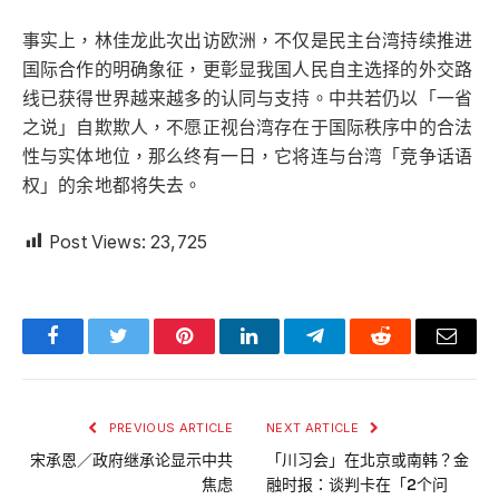
事实上，林佳龙此次出访欧洲，不仅是民主台湾持续推进
国际合作的明确象征，更彰显我国人民自主选择的外交路
线已获得世界越来越多的认同与支持。中共若仍以「一省
之说」自欺欺人，不愿正视台湾存在于国际秩序中的合法
性与实体地位，那么终有一日，它将连与台湾「竞争话语
权」的余地都将失去。
Post Views:
23,725
Facebook
Twitter
Pinterest
LinkedIn
Telegram
Reddit
Email
PREVIOUS ARTICLE
NEXT ARTICLE
宋承恩／政府继承论显示中共
「川习会」在北京或南韩？金
焦虑
融时报：谈判卡在「2个问