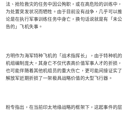
法、抢险救灾的任务中因公殉职，或在高危险的训练中，
为处置突发状况而牺牲。由于目前没有战争，几乎可以推
论是在执行军事训练任务中身亡，换句话说就是有「未公
告的」飞机失事。
方明作为海军特种飞机的「战术指挥长」，由于特种机的
机组编制庞大，其身亡不仅代表高价值军事人才的折损，
也可能伴随着其他机组员的重大伤亡，更可能间接证实了
解放军近期折损了一架极具战略价值的大型飞行器。
粉专指出，在当前印太地缘战略的框架下，这起事件的层
次已超越单纯的机械故障或人为疏失，背后有三个主要因
素，第一是「第一岛链大动员，高强度演训逼出装备与人