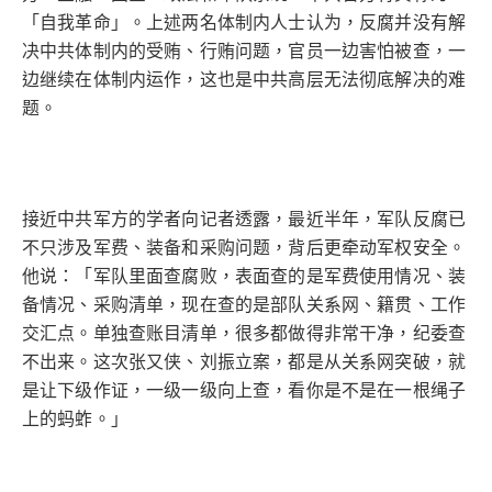
「自我革命」。上述两名体制内人士认为，反腐并没有解
决中共体制内的受贿、行贿问题，官员一边害怕被查，一
边继续在体制内运作，这也是中共高层无法彻底解决的难
题。
接近中共军方的学者向记者透露，最近半年，军队反腐已
不只涉及军费、装备和采购问题，背后更牵动军权安全。
他说：「军队里面查腐败，表面查的是军费使用情况、装
备情况、采购清单，现在查的是部队关系网、籍贯、工作
交汇点。单独查账目清单，很多都做得非常干净，纪委查
不出来。这次张又侠、刘振立案，都是从关系网突破，就
是让下级作证，一级一级向上查，看你是不是在一根绳子
上的蚂蚱。」