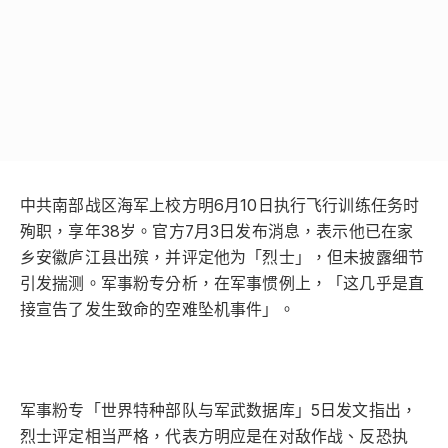
中共南部战区海军上校方明6月10日执行飞行训练任务时
殉职，享年38岁。官方7月3日发布消息，表示他已在家
乡安徽庐江县出殡，并评定他为「烈士」，但未披露细节
引发揣测。军事粉专分析，在军事惯例上，「这几乎是直
接宣告了发生致命的空难坠机事件」。
军事粉专「世界特种部队与军武数据库」5日发文指出，
烈士评定相当严格，代表方明应是在对敌作战、反恐执