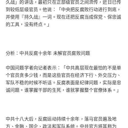
久战」的讲话，最初只在正部级官员之间流传，近日已传
到较低层级官员。他说：「中央把反腐败行动进行到底，
并使用『持久战』一词。现在还把反腐当成保党、保忠诚
的工具，没有终点。」
分析：中共反腐十余年 未解官员腐败问题
中国问题学者向记者表示：「中共高层现在最怕的不是单
个官员贪多少钱，而是这些官员在经济下行、外交压力、
军队不稳的时候不听话。反腐表面是纪律问题，实际是忠
诚问题。谁掌握干部的生死，谁就掌握整个官僚体系。」
中共十八大后，反腐运动持续十余年，落马官员遍及地
方、金融、国企、政法和军队系统。中共官方将其称为