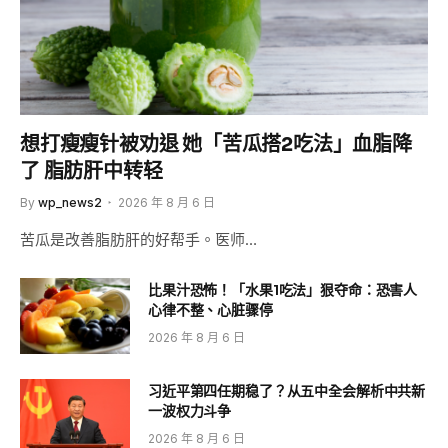
想打瘦瘦针被劝退 她「苦瓜搭2吃法」血脂降
了 脂肪肝中转轻
By
wp_news2
2026 年 8 月 6 日
苦瓜是改善脂肪肝的好帮手。医师…
比果汁恐怖！「水果1吃法」狠夺命：恐害人
心律不整、心脏骤停
2026 年 8 月 6 日
习近平第四任期稳了？从五中全会解析中共新
一波权力斗争
2026 年 8 月 6 日