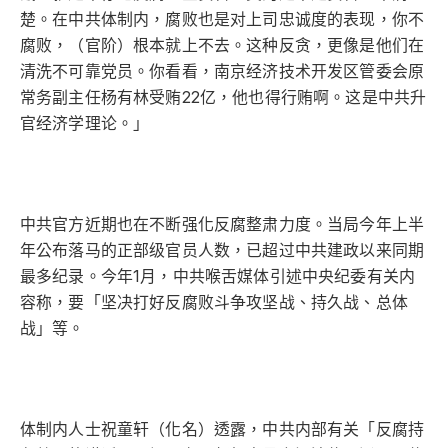
楚。在中共体制内，腐败也是对上司忠诚度的表现，你不
腐败，（官阶）根本就上不去。这种反贪，更像是他们在
清洗不可靠党员。你看看，南京经济技术开发区管委会原
常务副主任杨有林受贿22亿，他也得行贿啊。这是中共升
官经济学理论。」
中共官方近期也在不断强化反腐整肃力度。当局今年上半
年公布落马的正部级官员人数，已超过中共建政以来同期
最多纪录。今年1月，中共喉舌媒体引述中央纪委有关内
容称，要「坚决打好反腐败斗争攻坚战、持久战、总体
战」等。
体制内人士祝童轩（化名）透露，中共内部有关「反腐持