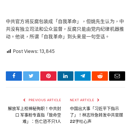
中共官方将反腐包装成「自我革命」，但姚先生认为，中
共没有独立司法和公众监督，反腐只能由党内纪律机器推
动。他说，所谓「自我革命」到头来是一句空话。
Post Views:
13,845
Facebook
Twitter
Pinterest
LinkedIn
Telegram
Reddit
Email
PREVIOUS ARTICLE
NEXT ARTICLE
解放军上校神秘殉职！中共封
中国出大事「习近平下指示
口 军事粉专直指「致命空
了」！林志玲急转发中共官媒
难」：伤亡恐不只1人
22字吐心声