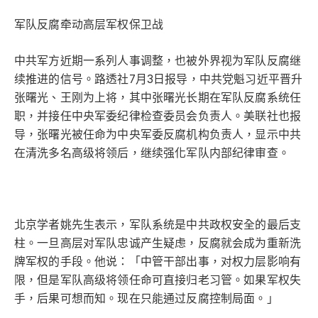
军队反腐牵动高层军权保卫战
中共军方近期一系列人事调整，也被外界视为军队反腐继
续推进的信号。路透社7月3日报导，中共党魁习近平晋升
张曙光、王刚为上将，其中张曙光长期在军队反腐系统任
职，并接任中央军委纪律检查委员会负责人。美联社也报
导，张曙光被任命为中央军委反腐机构负责人，显示中共
在清洗多名高级将领后，继续强化军队内部纪律审查。
北京学者姚先生表示，军队系统是中共政权安全的最后支
柱。一旦高层对军队忠诚产生疑虑，反腐就会成为重新洗
牌军权的手段。他说：「中管干部出事，对权力层影响有
限，但是军队高级将领任命可直接归老习管。如果军权失
手，后果可想而知。现在只能通过反腐控制局面。」