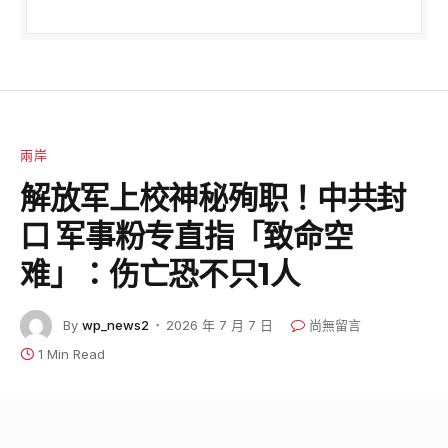
兩岸
解放军上校神秘殉职！中共封
口 军事粉专直指「致命空
难」：伤亡恐不只1人
By
wp_news2
2026 年 7 月 7 日
尚無留言
1 Min Read