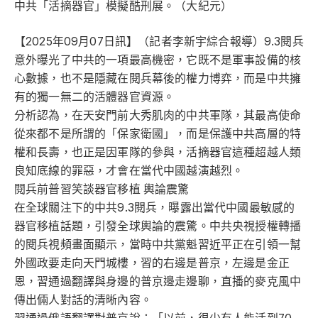
中共「活摘器官」模擬酷刑展。（大紀元）
【2025年09月07日訊】（記者李新宇綜合報導）9.3閱兵
意外曝光了中共的一項最高機密，它既不是軍事設備的核
心數據，也不是隱藏在閱兵幕後的權力博弈，而是中共擁
有的獨一無二的活體器官資源。
分析認為，在天安門前大秀肌肉的中共軍隊，其最高使命
從來都不是所謂的「保家衛國」，而是保護中共高層的特
權和長壽，也正是因軍隊的參與，活摘器官這種超越人類
良知底線的罪惡，才會在當代中國越演越烈。
閱兵前普習笑談器官移植 輿論震驚
在全球關注下的中共9.3閱兵，曝露出當代中國最敏感的
器官移植話題，引發全球輿論的震驚。中共央視授權轉播
的閱兵視頻畫面顯示，當時中共黨魁習近平正在引領一幫
外國政要走向天門城樓，習的右邊是普京，左邊是金正
恩，習通過翻譯與身邊的普京邊走邊聊，直播的麥克風中
傳出倆人對話的清晰內容。