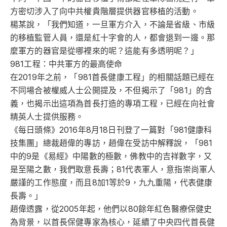
方密切涉入了向中共權貴階層提供器官移植的活動。
楊某說，「我們知道，一旦軍方介入，不論是省級、市級
的移植監管人員，還是紅十字會的人，都會退到一邊。那
麼軍方的器官是從哪裡來的呢？這能有多透明呢？」
981工程：中共軍方的最高使命
在2019年之前，「981首長健康工程」的相關話題已經在
不同場合被權威人士公開提及，不但揭示了「981」的含
義，也揭示出這項為首長打造的專項工程，已經在向社會
精英人士提供服務。
《每日頭條》2016年8月18日刊登了一篇對「981健康科
技集團」總裁趙偉的專訪，趙偉在受訪中解釋說，「981
中的9是《易經》中陽數的極數，佛教中的吉祥數字，又
是至陽之數，我們取意長壽；81代表軍人，意指崇尚軍人
嚴謹的工作態度，而且8加1等於9，九九重陽，代表健康
長壽。」
趙偉透露，從2005年起，他們以80餘年紅色醫療保健史
為背景，以首長保健專家為核心，延續了中央四代首長健