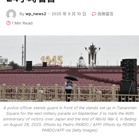
By
wp_news2
2025 年 9 月 10 日
尚無留言
1 Min Read
A police officer stands guard in front of the stands set up in Tiananmen
Square for the next military parade on September 3 to mark the 80th
anniversary of victory over Japan and the end of World War II, in Beijing
on August 28, 2025. (Photo by Pedro PARDO / AFP) (Photo by PEDRO
PARDO/AFP via Getty Images)