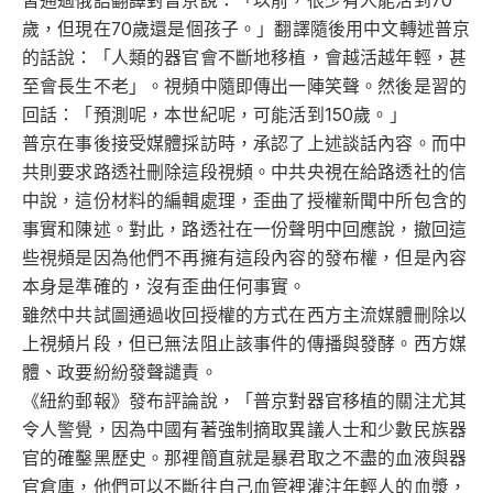
習通過俄語翻譯對普京說：「以前，很少有人能活到70
歲，但現在70歲還是個孩子。」翻譯隨後用中文轉述普京
的話說：「人類的器官會不斷地移植，會越活越年輕，甚
至會長生不老」。視頻中隨即傳出一陣笑聲。然後是習的
回話：「預測呢，本世紀呢，可能活到150歲。」
普京在事後接受媒體採訪時，承認了上述談話內容。而中
共則要求路透社刪除這段視頻。中共央視在給路透社的信
中說，這份材料的編輯處理，歪曲了授權新聞中所包含的
事實和陳述。對此，路透社在一份聲明中回應說，撤回這
些視頻是因為他們不再擁有這段內容的發布權，但是內容
本身是準確的，沒有歪曲任何事實。
雖然中共試圖通過收回授權的方式在西方主流媒體刪除以
上視頻片段，但已無法阻止該事件的傳播與發酵。西方媒
體、政要紛紛發聲譴責。
《紐約郵報》發布評論說，「普京對器官移植的關注尤其
令人警覺，因為中國有著強制摘取異議人士和少數民族器
官的確鑿黑歷史。那裡簡直就是暴君取之不盡的血液與器
官倉庫，他們可以不斷往自己血管裡灌注年輕人的血漿，