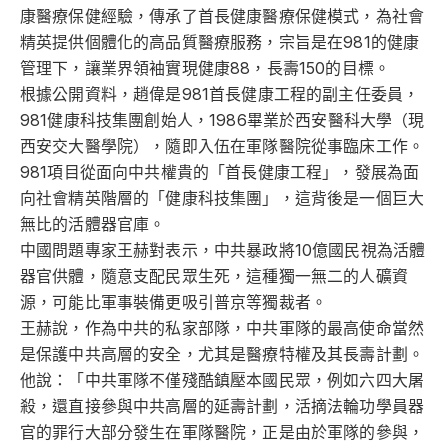
康醫療保健經驗，傳承了首長健康醫療保健模式，為社會
精英提供個體化的高品質醫療服務，宗旨是在981的健康
管理下，讓業界領袖實現健康88，長壽150的目標。
根據公開資料，趙偉是981首長健康工程的副主任委員，
981健康科技集團創始人，1986畢業於西安醫科大學（現
西安交大醫學院），隨即入伍在軍隊醫院從事臨床工作。
981項目從面向中共權貴的「首長健康工程」，發展為面
向社會精英階層的「健康科技集團」，這背後是一個巨大
無比的活體器官庫。
中國問題專家王赫對表示，中共暴政將10億國民視為活體
器官供體，隨意支配民眾生死，這種獨一無二的人礦資
源，可能比軍事裝備更吸引普京等獨裁者。
王赫說，作為中共的私家部隊，中共軍隊的最高使命當然
是保護中共高層的安全，尤其是醫療特權及其長壽計劃。
他說：「中共軍隊不僅殘酷鎮壓本國民眾，例如六四大屠
殺，還直接參與中共高層的延壽計劃，活摘法輪功學員器
官的罪行大部分發生在軍隊醫院，正是由於軍隊的參與，