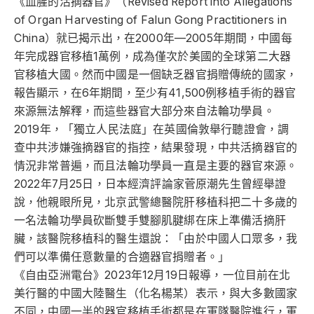
《血腥的活摘器官》（Revised Report into Allegations
of Organ Harvesting of Falun Gong Practitioners in
China）就已揭示出，在2000年—2005年期間，中國每
年完成器官移植1萬例，成為僅次於美國的全球第二大器
官移植大國。然而中國是一個缺乏器官捐贈傳統的國家，
報告顯示，在6年期間，至少有41,500例移植手術的器官
來源無法解釋，而這些器官大部分來自法輪功學員。
2019年，「獨立人民法庭」在英國倫敦舉行聽證會，調
查中共涉嫌強摘器官的指控，結果發現，中共活摘器官的
情況非常普遍，而且法輪功學員一直是主要的器官來源。
2022年7月25日，日本經濟評論家菅原潮先生曾經舉證
說，他親眼所見，北京武警總醫院肝移植科把二十多歲的
一名法輪功學員砍斷雙手雙腳肌腱綁在床上準備活摘肝
臟，該醫院移植科的醫生還說：「由於中國人口眾多，我
們可以準備任意數量的合適器官捐贈者。」
《自由亞洲電台》2023年12月19日報導，一位目前在北
美行醫的中國大陸醫生（化名楊某）表示，與大多數國家
不同，中國一半的器官移植手術都是在軍隊醫院進行，軍