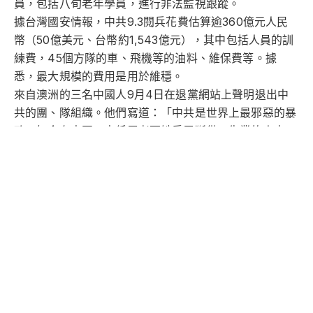
員，包括八旬老年學員，進行非法監視跟蹤。
據台灣國安情報，中共9.3閱兵花費估算逾360億元人民
幣（50億美元、台幣約1,543億元），其中包括人員的訓
練費，45個方隊的車、飛機等的油料、維保費等。據
悉，最大規模的費用是用於維穩。
來自澳洲的三名中國人9月4日在退黨網站上聲明退出中
共的團、隊組織。他們寫道：「中共是世界上最邪惡的暴
政。如今在中國，中低層老百姓房屋斷供、失業的人太
多，民不聊生，天怒人怨，中共還在大撒幣，並且耗費幾
百億民脂民膏搞什麼大閱兵。中共早已是一艘即將沉沒的
破船。」
為了閱兵，中共消耗巨資，花費老百姓的血汗錢，同時加
重對信仰「真、善、忍」的法輪功學員的騷擾，僅在北京
就不知道要花費多少維穩費來跟蹤、監視、騷擾學員，中
共對八旬老人也不手軟。
據明慧網報導，閱兵前，北京的法輪功學員被每天24小
時看管，從8月25日到9月4日深夜撤離，共11天半。每個
法輪功學員都由4人分晝夜兩班在所住單元門外或門裡看