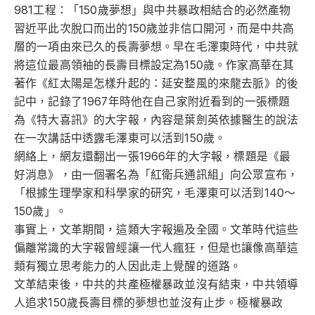
981工程：「150歲夢想」與中共暴政相結合的必然產物
習近平此次脫口而出的150歲並非信口開河，而是中共高
層的一項由來已久的長壽夢想。早在毛澤東時代，中共就
將這位最高領袖的長壽目標設定為150歲。作家高華在其
著作《紅太陽是怎樣升起的：延安整風的來龍去脈》的後
記中，記錄了1967年時他在自己家附近看到的一張標題
為《特大喜訊》的大字報，內容是葉劍英依據醫生的說法
在一次講話中透露毛澤東可以活到150歲。
網絡上，網友還翻出一張1966年的大字報，標題是《最
好消息》，由一個署名為「紅衛兵通訊組」向公眾宣布，
「根據生理學家和科學家的研究，毛澤東可以活到140～
150歲」。
事實上，文革期間，這類大字報遍及全國。文革時代這些
偏離常識的大字報曾經讓一代人瘋狂，但是也讓像高華這
類有獨立思考能力的人因此走上覺醒的道路。
文革結束後，中共的共產極權暴政並沒有結束，中共領導
人追求150歲長壽目標的夢想也並沒有止步。極權暴政