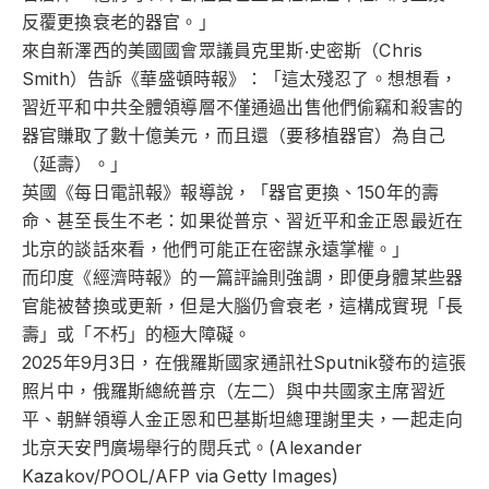
反覆更換衰老的器官。」
來自新澤西的美國國會眾議員克里斯‧史密斯（Chris
Smith）告訴《華盛頓時報》：「這太殘忍了。想想看，
習近平和中共全體領導層不僅通過出售他們偷竊和殺害的
器官賺取了數十億美元，而且還（要移植器官）為自己
（延壽）。」
英國《每日電訊報》報導說，「器官更換、150年的壽
命、甚至長生不老：如果從普京、習近平和金正恩最近在
北京的談話來看，他們可能正在密謀永遠掌權。」
而印度《經濟時報》的一篇評論則強調，即便身體某些器
官能被替換或更新，但是大腦仍會衰老，這構成實現「長
壽」或「不朽」的極大障礙。
2025年9月3日，在俄羅斯國家通訊社Sputnik發布的這張
照片中，俄羅斯總統普京（左二）與中共國家主席習近
平、朝鮮領導人金正恩和巴基斯坦總理謝里夫，一起走向
北京天安門廣場舉行的閱兵式。(Alexander
Kazakov/POOL/AFP via Getty Images)