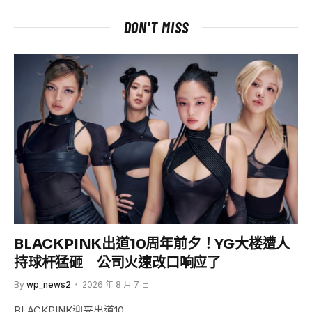
DON'T MISS
BLACKPINK出道10周年前夕！YG大楼遭人
持球杆猛砸 公司火速改口响应了
By
wp_news2
2026 年 8 月 7 日
BLACKPINK迎来出道10…