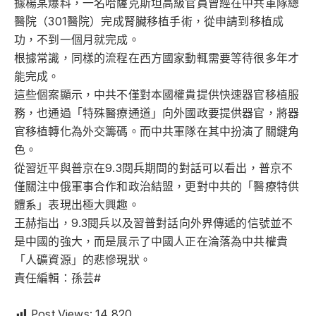
據楊某爆料，一名哈薩克斯坦高級官員曾經在中共軍隊總
醫院（301醫院）完成腎臟移植手術，從申請到移植成
功，不到一個月就完成。
根據常識，同樣的流程在西方國家動輒需要等待很多年才
能完成。
這些個案顯示，中共不僅對本國權貴提供快速器官移植服
務，也通過「特殊醫療通道」向外國政要提供器官，將器
官移植轉化為外交籌碼。而中共軍隊在其中扮演了關鍵角
色。
從習近平與普京在9.3閱兵期間的對話可以看出，普京不
僅關注中俄軍事合作和政治結盟，更對中共的「醫療特供
體系」表現出極大興趣。
王赫指出，9.3閱兵以及習普對話向外界傳遞的信號並不
是中國的強大，而是展示了中國人正在淪落為中共權貴
「人礦資源」的悲慘現狀。
責任編輯：孫芸#
Post Views:
14,820