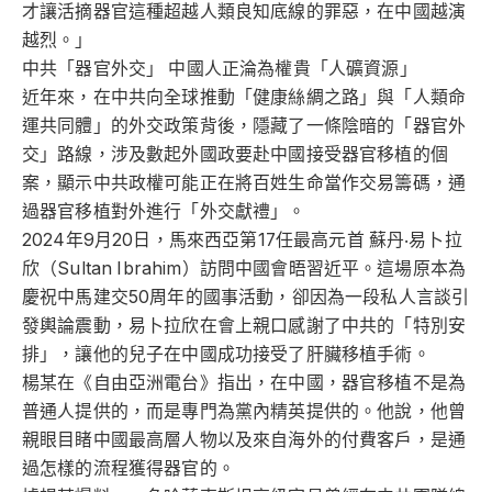
才讓活摘器官這種超越人類良知底線的罪惡，在中國越演
越烈。」
中共「器官外交」 中國人正淪為權貴「人礦資源」
近年來，在中共向全球推動「健康絲綢之路」與「人類命
運共同體」的外交政策背後，隱藏了一條陰暗的「器官外
交」路線，涉及數起外國政要赴中國接受器官移植的個
案，顯示中共政權可能正在將百姓生命當作交易籌碼，通
過器官移植對外進行「外交獻禮」。
2024年9月20日，馬來西亞第17任最高元首 蘇丹‧易卜拉
欣（Sultan Ibrahim）訪問中國會晤習近平。這場原本為
慶祝中馬建交50周年的國事活動，卻因為一段私人言談引
發輿論震動，易卜拉欣在會上親口感謝了中共的「特別安
排」，讓他的兒子在中國成功接受了肝臟移植手術。
楊某在《自由亞洲電台》指出，在中國，器官移植不是為
普通人提供的，而是專門為黨內精英提供的。他說，他曾
親眼目睹中國最高層人物以及來自海外的付費客戶，是通
過怎樣的流程獲得器官的。