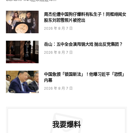
周杰伦遭中国狗仔爆料有私生子！同框绯闻女
股东刘若雪照片被挖出
2026 年 8 月 7 日
岳山：五中全会演甩锅大戏 抛出反党集团？
2026 年 8 月 7 日
中国急颁「锁国新法」！他曝习近平「恐慌」
内幕
2026 年 8 月 7 日
我要爆料