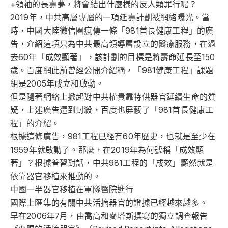
+領袖的長壽夢，將會結出什麼樣的反人類罪行呢？
2019年，中共高層專屬的一項延壽計劃被網絡曝光。當
時，中國大陸微信圈瘋傳一條「981首長健康工程」的廣
告，介紹這項只為中共最高領導層設立的醫療服務，在過
去60年「成效顯著」，該計劃的目標是將壽命延長至150
歲。百度網此前曾經公開介紹稱，「981健康工程」課題
組是2005年成立和啟動。
但是隨著網絡上掀起對中共權貴靠特供器官延續生命的質
疑，上述廣告遭到封殺，百度也屏蔽了「981首長健康工
程」的介紹。
根據這條廣告，981工程已經有60年歷史，也就是至少在
1959年就啟動了。那麼，在2019年為何號稱「成效顯
著」？根據普習對話，中共981工程的「成效」顯然就是
依靠器官移植來推動的。
中國一半器官移植在軍隊醫院進行
國際上匯集的有關中共活摘器官的證據已經越來越多。
早在2006年7月，由喬高和麥塔斯撰寫的獨立調查報告