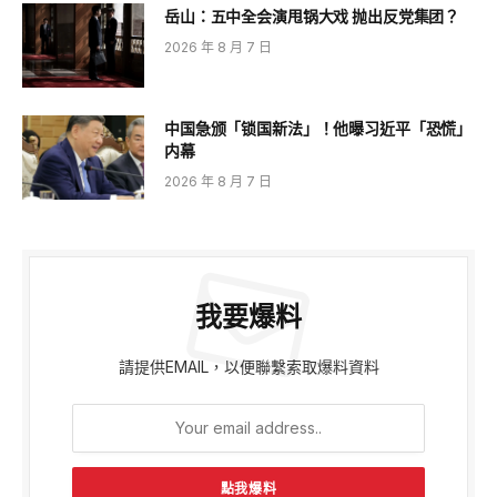
岳山：五中全会演甩锅大戏 抛出反党集团？
2026 年 8 月 7 日
中国急颁「锁国新法」！他曝习近平「恐慌」
内幕
2026 年 8 月 7 日
我要爆料
請提供EMAIL，以便聯繫索取爆料資料