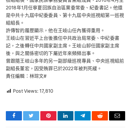
檢組組長、國家民族事務委員會黨組成員，2016年4月至
2018年1月任寧夏回族自治區黨委常委、紀委書記。他還
是中共十九屆中紀委委員、第十九屆中央巡視組第一巡視
組組長。
許傳智的履歷顯示，他在王岐山任內獲得重用。
王岐山在習近平上台後擔任中共政治局常委、中紀委書
記，之後轉任中共國家副主席。王岐山卸任國家副主席
後，與之關係密切的下屬近年來頻頻出事。
曾跟隨王岐山多年的另一副部級巡視專員、中央巡視組前
副組長董宏，因受賄罪已於2022年被判死緩。
責任編輯：林琮文#
Post Views:
17,810
Facebook
Twitter
Pinterest
LinkedIn
Telegram
Reddit
Email