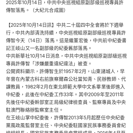
2025年10月14日，中共中央巡視組原副部級巡視專員許
傳智落馬。（大紀元合成圖）
【2025年10月14日訊】中共二十屆四中全會將於下週舉
行，中共內部清洗持續，中央巡視組原副部級巡視專員許
傳智今天（14日）落馬。這是繼董宏後，中共前中紀委書
記王岐山又一名副部級的紀委舊部落馬。
中共新華社10月14日消息，中共中央巡視組原副部級巡視
專員許傳智「涉嫌嚴重違紀違法」被查。
公開資料顯示，許傳智生於1957年2月，山東諸城人，早
年曾在內蒙古科右前旗察爾森公社當知青、民辦教師、代
課教員，1982年2月在東北師範大學中文系畢業後即進入
中紀委，此後在中紀委工作33年。其中2009年至2011年
先後任中紀委幹部室正局級紀律檢查員、監察專員及中央
駐澳門聯絡辦監察室主任。
在王岐山掌中紀委後，許傳智2013年5月起歷任中央紀委
黨風政風監督室主任、中央紀委駐國家民族事務委員會紀