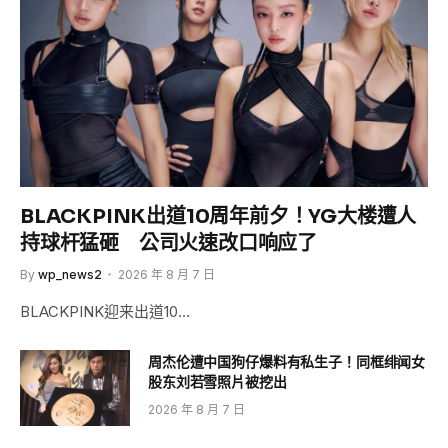
BLACKPINK出道10周年前夕！YG大楼遭人
持球杆猛砸 公司火速改口响应了
By
wp_news2
2026 年 8 月 7 日
BLACKPINK迎来出道10…
周杰伦遭中国狗仔爆料有私生子！同框绯闻女
股东刘若雪照片被挖出
2026 年 8 月 7 日