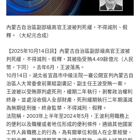
內蒙古自治區副部級高官王波被判死緩，不得減刑、假
釋。（大紀元合成）
【2025年10月14日訊】內蒙古自治區副部級高官王波被
判死緩，不得減刑、假釋，其被指受賄4.49餘億元（人民
幣，下同）。去年6月，王波落馬。
10月14日，湖北省宜昌市中級法院一審公開宣判內蒙古自
治區人大常委會前黨組副書記、副主任王波受賄一案。
王波被以受賄罪判處死刑，緩期二年執行，剝奪政治權利
終身，並處沒收個人全部財產，死刑緩期執行二年期滿減
為無期徒刑後，終身監禁，不得減刑、假釋。
法院稱，2003年上半年至2024年5月，王波利用職務上
的便利以及職權或者地位形成的便利條件，通過其他國家
工作人員職務上的行為，為有關單位和個人在企業經營、