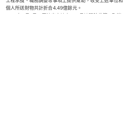
工程承攬、職務調整等事項上提供幫助，收受上述單位和
個人所送財物共計折合4.49億餘元。
2024年6月3日，王波官宣被查，12月被開除黨籍、取消
享受的待遇，並被移送司法；今年6月26日，宜昌市中級
法院開庭審理了該案。
現年67歲的王波，內蒙古翁牛特旗人，早年在內蒙古赤峰
任職多年，曾是赤峰市副市長、副書記。2006年10月，
任內蒙古包頭市副市長，之後任巴彥淖爾市市長。
2010年4月起，王波接替湯愛軍任呼和浩特市委副書記、
市長。湯愛軍2014年8月被查，2016年被以受賄罪判刑12
年。
2011年11月，王波升任內蒙古自治區副主席。2018年1月
起至2022年，王波先後任內蒙古自治區人大常委會副主
任、黨組副書記、自治區人大財政經濟委員會主任委員等
職。
責任編輯：夏松
Post Views:
13,975