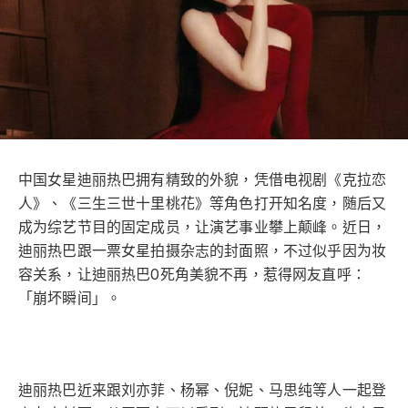
中国女星迪丽热巴拥有精致的外貌，凭借电视剧《克拉恋
人》、《三生三世十里桃花》等角色打开知名度，随后又
成为综艺节目的固定成员，让演艺事业攀上颠峰。近日，
迪丽热巴跟一票女星拍摄杂志的封面照，不过似乎因为妆
容关系，让迪丽热巴0死角美貌不再，惹得网友直呼：
「崩坏瞬间」。
迪丽热巴近来跟刘亦菲、杨幂、倪妮、马思纯等人一起登