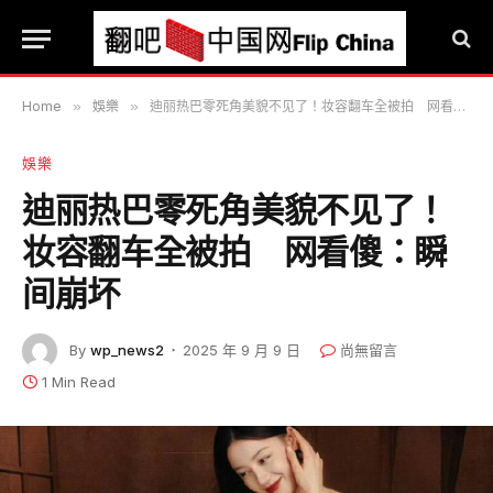
Home
»
娛樂
»
迪丽热巴零死角美貌不见了！妆容翻车全被拍 网看傻：瞬间崩坏
娛樂
迪丽热巴零死角美貌不见了！
妆容翻车全被拍 网看傻：瞬
间崩坏
By
wp_news2
2025 年 9 月 9 日
尚無留言
1 Min Read