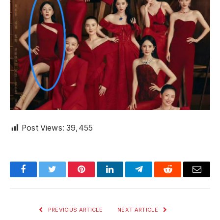
Post Views:
39,455
Facebook
Twitter
Pinterest
LinkedIn
Telegram
Reddit
Email
PREVIOUS ARTICLE
NEXT ARTICLE