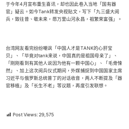
于今年4月宣布重生喜讯，却也因此卷入当地「国有器
官」疑云。如今Tank转发央视贴文，写下「九三盛大阅
兵，致往昔、敬未来，愿万里山河永昌，祖繁荣富强」。
台湾网友看完纷纷嘲讽「中国人才是TANK的心肝宝
贝」、「毕竟对tank来说，中国真的是祖国母亲了」、
「刚刚看到有其他人说因为他有一颗中国心」、「毛骨悚
然」、加上这次阅兵仪式期间，外媒捕捉到中国国家主席
习近平与俄罗斯总统普丁的对话收音，两人不断提及「器
官移植」及「长生不老」等议题，再度引发联想。
Post Views:
29,575