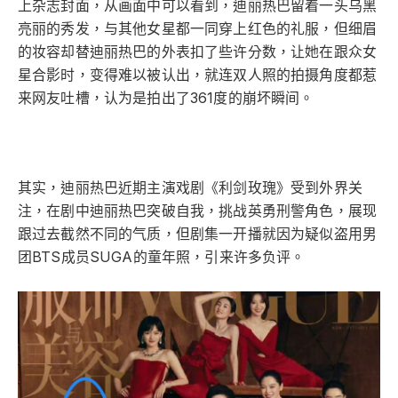
上杂志封面，从画面中可以看到，迪丽热巴留着一头乌黑
亮丽的秀发，与其他女星都一同穿上红色的礼服，但细眉
的妆容却替迪丽热巴的外表扣了些许分数，让她在跟众女
星合影时，变得难以被认出，就连双人照的拍摄角度都惹
来网友吐槽，认为是拍出了361度的崩坏瞬间。
其实，迪丽热巴近期主演戏剧《利剑玫瑰》受到外界关
注，在剧中迪丽热巴突破自我，挑战英勇刑警角色，展现
跟过去截然不同的气质，但剧集一开播就因为疑似盗用男
团BTS成员SUGA的童年照，引来许多负评。