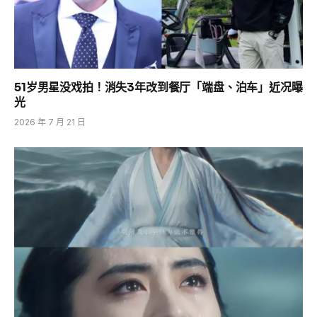
51岁男星没戏拍！消失3年改到餐厅「端盘、泊车」近况曝
光
2026 年 7 月 21 日