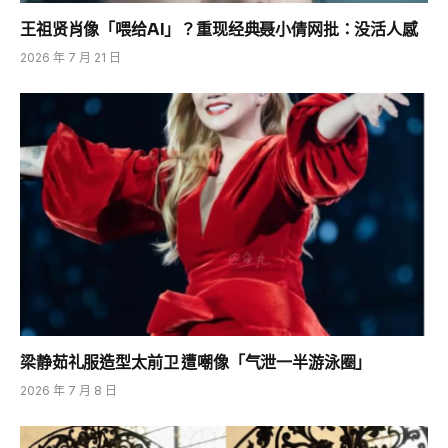
王祖贤肖像「喂给AI」？重现经典聂小倩网批：没活人感
2026 年 7 月 21 日
梁静茹礼服造型太前卫 遭嘲像「气泄一半游泳圈」
2026 年 7 月 8 日