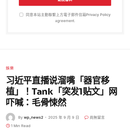
同意本站主動聯繫上方電子郵件信箱
Privacy Policy
agreement.
娛樂
习近平直播说溜嘴「器官移
植」！Tank「突发1贴文」网
吓喊：毛骨悚然
By
wp_news2
2025 年 9 月 9 日
尚無留言
1 Min Read