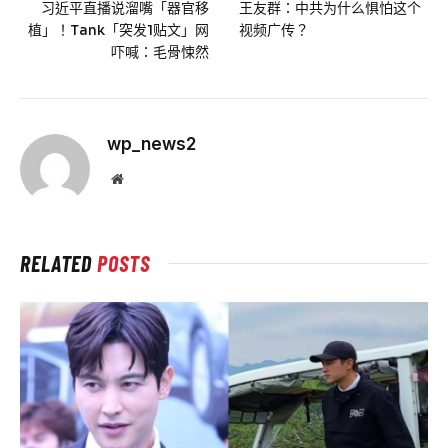
习近平直播说溜嘴「器官移
王友群：中共为什么惧怕这个
植」！Tank「突发1贴文」网
视频广传？
吓喊：毛骨悚然
wp_news2
Website
RELATED
POSTS