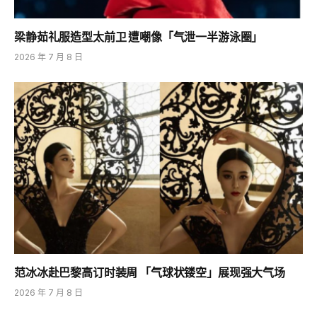
梁静茹礼服造型太前卫 遭嘲像「气泄一半游泳圈」
2026 年 7 月 8 日
范冰冰赴巴黎高订时装周 「气球状镂空」展现强大气场
2026 年 7 月 8 日