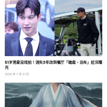
51岁男星没戏拍！消失3年改到餐厅「端盘、泊车」近况曝
光
2026 年 7 月 21 日