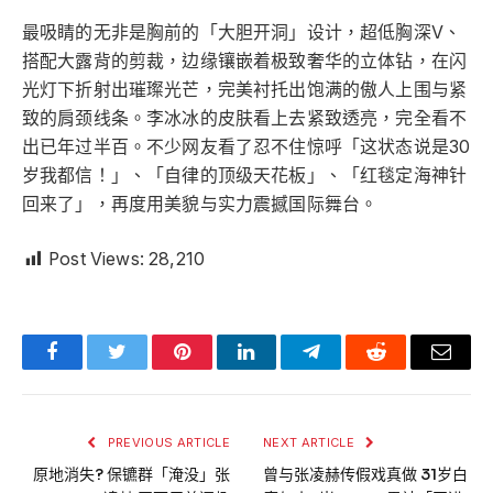
最吸睛的无非是胸前的「大胆开洞」设计，超低胸深V、
搭配大露背的剪裁，边缘镶嵌着极致奢华的立体钻，在闪
光灯下折射出璀璨光芒，完美衬托出饱满的傲人上围与紧
致的肩颈线条。李冰冰的皮肤看上去紧致透亮，完全看不
出已年过半百。不少网友看了忍不住惊呼「这状态说是30
岁我都信！」、「自律的顶级天花板」、「红毯定海神针
回来了」，再度用美貌与实力震撼国际舞台。
Post Views:
28,210
Facebook
Twitter
Pinterest
LinkedIn
Telegram
Reddit
Email
PREVIOUS ARTICLE
NEXT ARTICLE
原地消失? 保镳群「淹没」张
曾与张凌赫传假戏真做 31岁白