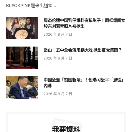
BLACKPINK迎来出道10…
周杰伦遭中国狗仔爆料有私生子！同框绯闻女
股东刘若雪照片被挖出
2026 年 8 月 7 日
岳山：五中全会演甩锅大戏 抛出反党集团？
2026 年 8 月 7 日
中国急颁「锁国新法」！他曝习近平「恐慌」
内幕
2026 年 8 月 7 日
我要爆料