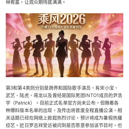
林宥嘉，让观众期待感满满。
第3和第4类则分别是跨界和国际歌手演员，有宋小宝、
武艺、陆虎、蒋龙以及曾经是国际男团INTO1成员的尹浩
宇（Patrick）。目前正式名单官方尚未公布，但随着各
种爆料版本名单的出现，及传出将首度全程直播公演，相
关话题已经在网络上掀起热烈讨论，预计将成为暑假热播
综艺。近日罗志祥受访被问到是否愿意参加该节目时，也