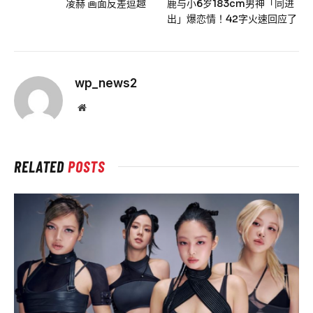
凌赫 画面反差逗趣
鹿与小6岁183cm男神「同进
出」爆恋情！42字火速回应了
wp_news2
Website
RELATED
POSTS