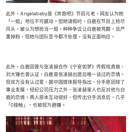
此外，Angelababy是《奔跑吧》节目元老，网友认为她
「一姐」地位不可撼动。但她请假时，白鹿在节目上抢尽
风头，被认为想抢当一姐。种种争议让白鹿被骂翻，且严
重掉粉，但她与团队至今都冷处理，没有正面响应。
此外，白鹿因曾与张凌赫合作《宁安如梦》传假戏真做，
刘大锤也曾认证，白鹿是张凌赫出道后唯一谈过的恋情。
但双方没有认过爱，据中国媒体报导指出，分手原因除了
事业发展、经纪公司压力之外，张凌赫家人也反对他与白
鹿的恋情。两人原本互动很好，但传出分手消息后，几乎
「0接触」，也被视为避嫌。