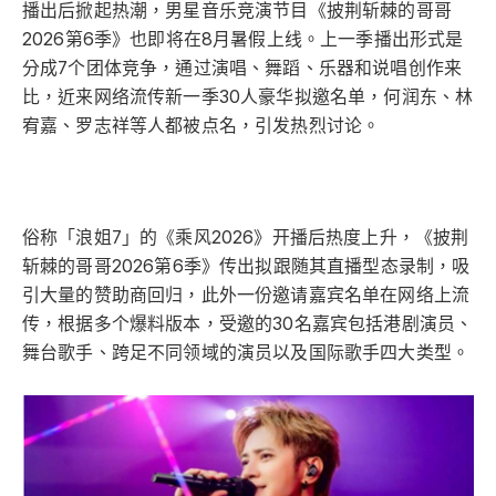
播出后掀起热潮，男星音乐竞演节目《披荆斩棘的哥哥
2026第6季》也即将在8月暑假上线。上一季播出形式是
分成7个团体竞争，通过演唱、舞蹈、乐器和说唱创作来
比，近来网络流传新一季30人豪华拟邀名单，何润东、林
宥嘉、罗志祥等人都被点名，引发热烈讨论。
俗称「浪姐7」的《乘风2026》开播后热度上升，《披荆
斩棘的哥哥2026第6季》传出拟跟随其直播型态录制，吸
引大量的赞助商回归，此外一份邀请嘉宾名单在网络上流
传，根据多个爆料版本，受邀的30名嘉宾包括港剧演员、
舞台歌手、跨足不同领域的演员以及国际歌手四大类型。