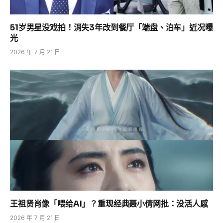
51岁男星没戏拍！消失3年改到餐厅「端盘、泊车」近况曝
光
2026 年 7 月 21 日
王祖贤肖像「喂给AI」？重现经典聂小倩网批：没活人感
2026 年 7 月 21 日