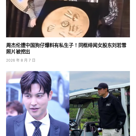
周杰伦遭中国狗仔爆料有私生子！同框绯闻女股东刘若雪
照片被挖出
2026 年 8 月 7 日