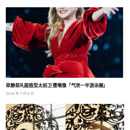
梁静茹礼服造型太前卫 遭嘲像「气泄一半游泳圈」
2026 年 7 月 8 日