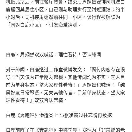
机抵北京后，前往餐厅聚餐，结束后周翊然安排司机送白
鹿返回其居住小区，自己则与助理步行至附近酒馆；约半
小时后，司机接周翊然前往同一小区。该行程被解读为
「同返白鹿小区」，引发恋爱猜测。
白鹿、周翊然双双喊话：理性看待！否认绯闻
对于绯闻，白鹿透过工作室微博发文：「网传内容存在误
导，当天仅为正常朋友聚餐，其他传闻均为不实，艺人目
前为单身状态，望大家理性看待！」周翊然也喊话：「纯
属好友日常聚餐，无关其他传言，目前单身状态，望大家
理性看待！」双双否认恋情。
白鹿《奔跑吧》惨遭炎上 与张凌赫过往恋情再被挖
白鹿前阵子在《奔跑吧》中称李晨、郑恺为「非常燃的老