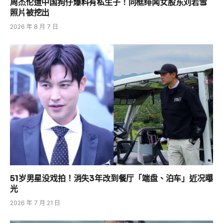
周杰伦遭中国狗仔爆料有私生子！同框绯闻女股东刘若雪
照片被挖出
2026 年 8 月 7 日
51岁男星没戏拍！消失3年改到餐厅「端盘、泊车」近况曝
光
2026 年 7 月 21 日