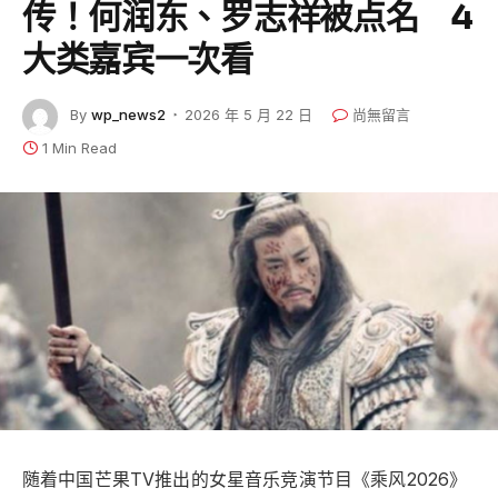
传！何润东、罗志祥被点名 4
大类嘉宾一次看
By
wp_news2
2026 年 5 月 22 日
尚無留言
1 Min Read
随着中国芒果TV推出的女星音乐竞演节目《乘风2026》