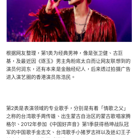
根据网友整理，第1类为经典男神，像是张卫健、古巨
基，及最近因《逐玉》男主角粉底太白而让网友联想到的
演员何润东，还有本来是金融经纪人，后来透过拍摄广告
进入演艺圈的香港演员陈浩民。
第2类是表演领域的专业歌手，分别是有着「情歌之父」
之称的台湾歌手周传雄、出生蒙古自治区的蒙古歌唱家腾
格尔、2012年参加《中国好声音》第1季获得杨坤战队冠
军的中国歌手金志文、台湾歌手小猪罗志祥以及迷幻王子