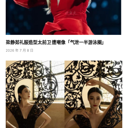
梁静茹礼服造型太前卫 遭嘲像「气泄一半游泳圈」
2026 年 7 月 8 日