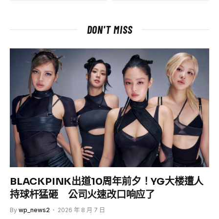
DON'T MISS
BLACKPINK出道10周年前夕！YG大楼遭人
持球杆猛砸 公司火速改口响应了
By
wp_news2
2026 年 8 月 7 日