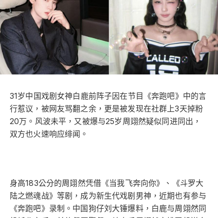
31岁中国戏剧女神白鹿前阵子因在节目《奔跑吧》中的言
行惹议，被网友骂翻之余，更是被发现在社群上3天掉粉
20万。风波未平，又被爆与25岁周翊然疑似同进同出，
双方也火速响应绯闻。
身高183公分的周翊然凭借《当我飞奔向你》、《斗罗大
陆之燃魂战》等剧，成为新生代戏剧男神，近期也有参与
《奔跑吧》录制。中国狗仔刘大锤爆料，白鹿与周翊然同