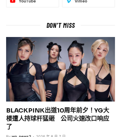
YouTube
Vimeo
DON'T MISS
BLACKPINK出道10周年前夕！YG大
楼遭人持球杆猛砸 公司火速改口响应
了
By
wp_news2
2026 年 8 月 7 日