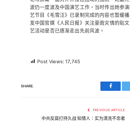
波仍一度波及中国演艺工作，当时传出她参演
艺节目《毛雪汪》已录制完成的内容也暂缓播
发中国官媒《人民日报》关注豪雨灾情的贴文
艺活动是否已逐渐走出先前风波。
Post Views:
17,745
SHARE.
Faceboo
PREVIOUS ARTICLE
中共反腐打持久战 知情人：实为清洗不忠者