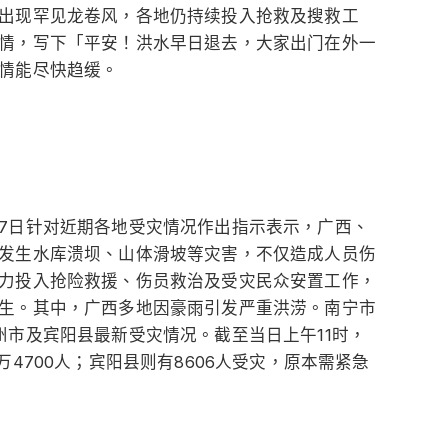
出现罕见龙卷风，各地仍持续投入抢救及搜救工
情，写下「平安！洪水早日退去，大家出门在外一
情能尽快趋缓。
7日针对近期各地受灾情况作出指示表示，广西、
发生水库溃坝、山体滑坡等灾害，不仅造成人员伤
力投入抢险救援、伤员救治及受灾民众安置工作，
生。其中，广西多地因豪雨引发严重洪涝。南宁市
州市及宾阳县最新受灾情况。截至当日上午11时，
4700人；宾阳县则有8606人受灾，原本需紧急