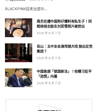
BLACKPINK迎来出道10…
周杰伦遭中国狗仔爆料有私生子！同
框绯闻女股东刘若雪照片被挖出
2026 年 8 月 7 日
岳山：五中全会演甩锅大戏 抛出反党
集团？
2026 年 8 月 7 日
中国急颁「锁国新法」！他曝习近平
「恐慌」内幕
2026 年 8 月 7 日