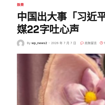
娛樂
中国出大事「习近
媒22字吐心声
By
wp_news2
2026 年 7 月 7 日
尚無留言