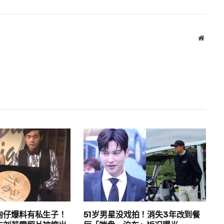
Websit
狗仔爆料有私生子！
51岁男星没戏拍！消失3年改到餐