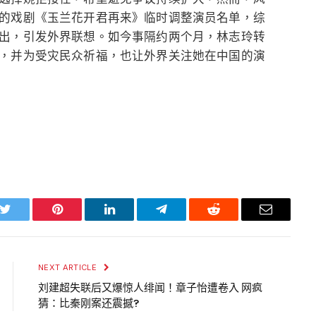
的戏剧《玉兰花开君再来》临时调整演员名单，综
出，引发外界联想。如今事隔约两个月，林志玲转
，并为受灾民众祈福，也让外界关注她在中国的演
k
Twitter
Pinterest
LinkedIn
Telegram
Reddit
Email
NEXT ARTICLE
刘建超失联后又爆惊人绯闻！章子怡遭卷入 网疯
猜：比秦刚案还震撼?