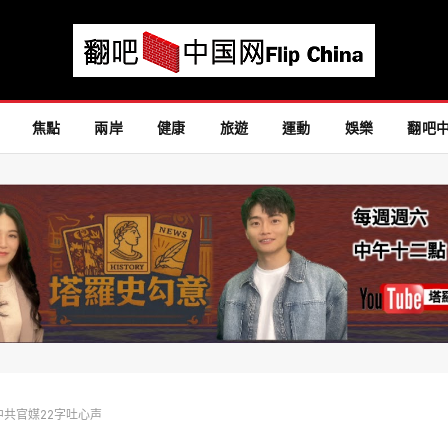
焦點
兩岸
健康
旅遊
運動
娛樂
翻吧
共官媒22字吐心声