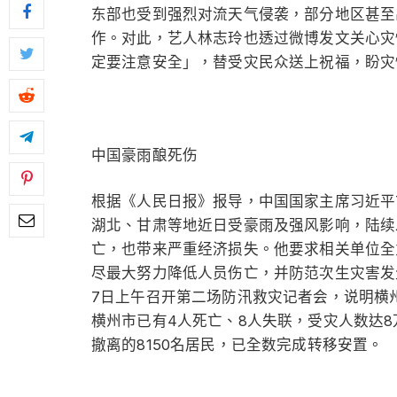
东部也受到强烈对流天气侵袭，部分地区甚至
作。对此，艺人林志玲也透过微博发文关心灾
定要注意安全」，替受灾民众送上祝福，盼灾
中国豪雨酿死伤
根据《人民日报》报导，中国国家主席习近平
湖北、甘肃等地近日受豪雨及强风影响，陆续
亡，也带来严重经济损失。他要求相关单位全
尽最大努力降低人员伤亡，并防范次生灾害发
7日上午召开第二场防汛救灾记者会，说明横
横州市已有4人死亡、8人失联，受灾人数达8万
撤离的8150名居民，已全数完成转移安置。