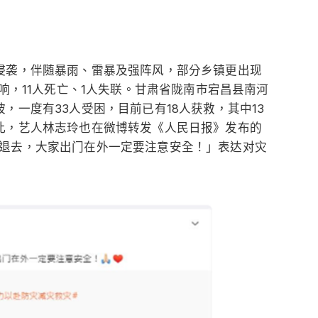
侵袭，伴随暴雨、雷暴及强阵风，部分乡镇更出现
影响，11人死亡、1人失联。甘肃省陇南市宕昌县南河
，一度有33人受困，目前已有18人获救，其中13
此，艺人林志玲也在微博转发《人民日报》发布的
退去，大家出门在外一定要注意安全！」表达对灾