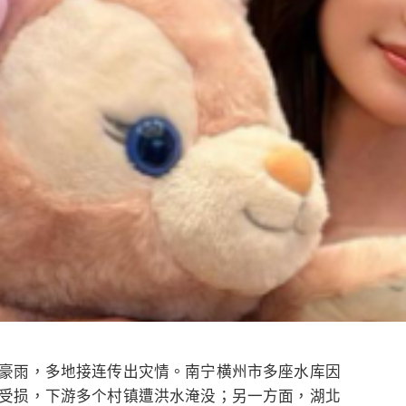
豪雨，多地接连传出灾情。南宁横州市多座水库因
受损，下游多个村镇遭洪水淹没；另一方面，湖北