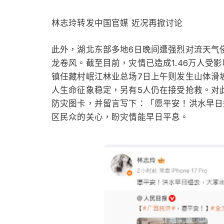
林志玲转发中国官媒 近况再掀讨论
此外，湖北东部多地6日晚间遭强烈对流天气
龙卷风。截至目前，灾情已造成1.46万人受
镇任藏村岷江林业总场7日上午则发生山体滑坡
人生命征象稳定，另有5人仍在接受抢救。对
防灾图卡，并留言写下：「愿平安！洪水早日
区民众的关心，盼灾情能早日平息。