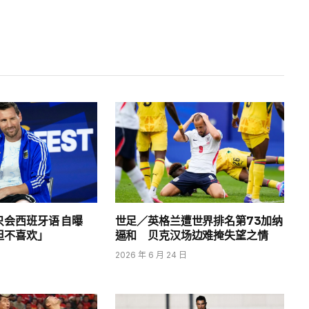
只会西班牙语 自曝
世足／英格兰遭世界排名第73加纳
但不喜欢」
逼和 贝克汉场边难掩失望之情
2026 年 6 月 24 日