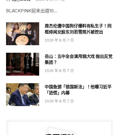
BLACKPINK迎来出道10…
周杰伦遭中国狗仔爆料有私生子！同
框绯闻女股东刘若雪照片被挖出
2026 年 8 月 7 日
岳山：五中全会演甩锅大戏 抛出反党
集团？
2026 年 8 月 7 日
中国急颁「锁国新法」！他曝习近平
「恐慌」内幕
2026 年 8 月 7 日