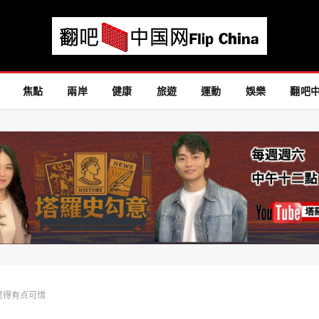
焦點
兩岸
健康
旅遊
運動
娛樂
翻吧
觉得有点可惜