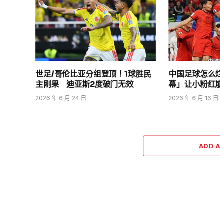
世足/哥伦比亚分组登顶！1球胜民
中国足球怎么
主刚果 迪亚斯2度破门无效
幕」让小粉红
2026 年 6 月 24 日
2026 年 6 月 16 日
ADD 