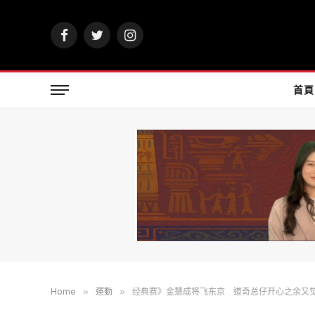
Facebook
Twitter
Instagram
首頁
Home
»
運動
»
经典赛》金慧成将飞东京 道奇总仔开心之余又