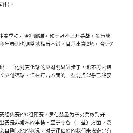
可惜。
n）休赛季动刀治疗脚踝，预计赶不上开幕战，金慧成
今年春训也调整地相当不错，目前出赛2场，合计7
说：「他对变化球的应对明显进步了，也不再去追
长应付速球，但在打击方面的一些弱点似乎已经获
赛经典赛的C组预赛，罗伯兹虽为子弟兵感到开
出赛是非常棒的事情。至于守备（二垒）方面，我
亲自确认他的状况，对于评估他的我们来说多少有