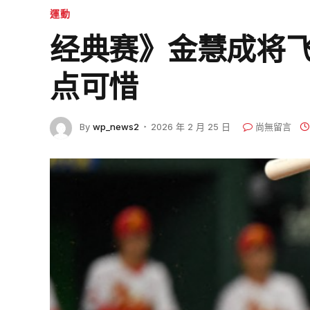
運動
经典赛》金慧成将
点可惜
By
wp_news2
2026 年 2 月 25 日
尚無留言