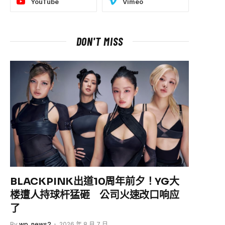
YouTube
Vimeo
DON'T MISS
BLACKPINK出道10周年前夕！YG大
楼遭人持球杆猛砸 公司火速改口响应
了
e
By
wp_news2
2026 年 8 月 7 日