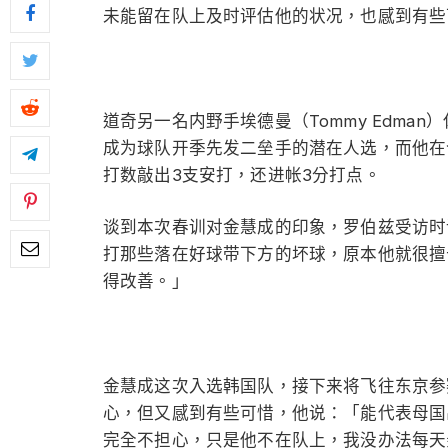
未能留在队上及时评估他的状况，也感到有些
道奇另一名内野手埃德曼（Tommy Edma
成为球队开季先发二垒手的潜在人选，而他在
打数敲出3支安打，还进帐3分打点。
谈到本次春训对金慧成的印象，罗伯兹受访时
打那些落在好球带下方的坏球，原本他就很擅
得改善。」
金慧成这次入选韩国队，接下来将飞往东京参
心，但又感到有些可惜，他说：「能代表母国
完全不担心，只是他不在队上，我没办法每天