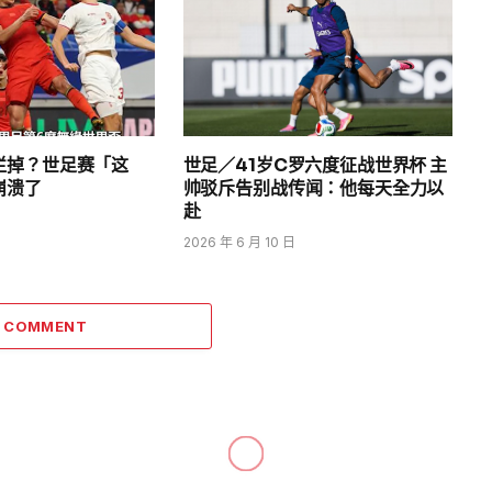
烂掉？世足赛「这
世足／41岁C罗六度征战世界杯 主
崩溃了
帅驳斥告别战传闻：他每天全力以
赴
2026 年 6 月 10 日
A COMMENT