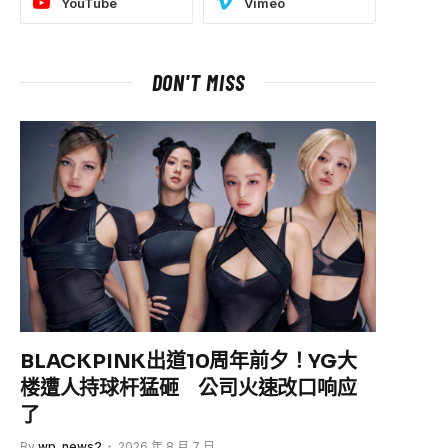
YouTube
Vimeo
DON'T MISS
BLACKPINK出道10周年前夕！YG大
楼遭人持球杆猛砸 公司火速改口响应
了
By
wp_news2
2026 年 8 月 7 日