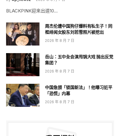
BLACKPINK迎来出道10…
周杰伦遭中国狗仔爆料有私生子！同
框绯闻女股东刘若雪照片被挖出
2026 年 8 月 7 日
岳山：五中全会演甩锅大戏 抛出反党
集团？
2026 年 8 月 7 日
中国急颁「锁国新法」！他曝习近平
「恐慌」内幕
2026 年 8 月 7 日