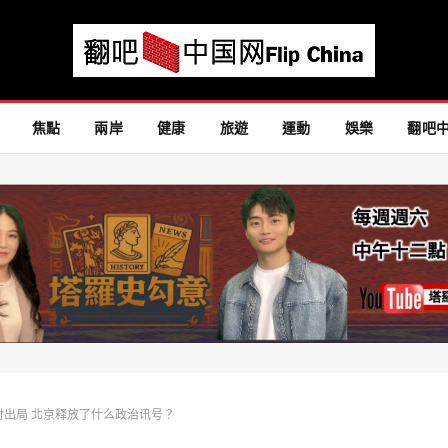
焦點
兩岸
健康
旅遊
運動
娛樂
翻吧
时出局 北京释放了什么政治讯号？