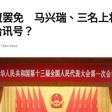
遭罢免 马兴瑞、三名上
治讯号？
1 Min Read