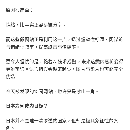
原因很简单：
情绪，比事实更容易被分享。
而这些假网站正是利用这一点，透过煽动性标题、阴谋论
与情绪化叙事，提高点击与传播率。
更令人担忧的是，随着AI技术成熟，未来这类内容将变得
更难辨识。语言错误会越来越少，图片与影片也可能完全
伪造。
今天被发现的15间网站，也许只是冰山一角。
日本为何成为目标？
日本并不是唯一遭渗透的国家，但却是极具象征性的案
例。