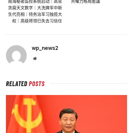
南海秘密监控系统启动｜高官
共權力格局惹議
贪腐天文数字｜大洗牌军中新
生代亮相｜特务治军习独揽大
权｜高级将领已失去习信任
wp_news2
Website
RELATED
POSTS