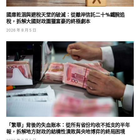
國庫乾涸與避稅天堂的破滅：從離岸信託二十%鐵腕追
稅，拆解大國財政圍獵富豪的終極劇本
2026 年 8 月 5 日
「繁華」背後的失血账本：從所有省份均收不抵支的半年
報，拆解地方財政的結構性潰敗與央地博弈的終局困境