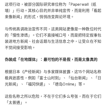
这项行动，被部分国际研究单位称为「Paperwall（纸
墙）」行动。其核心目的并非单纯宣传，而是利用「看起
来像新闻」的形式，悄悄改变舆论环境。
与传统高调政治宣传不同，这类网站更像是一种数位时代
的「慢性渗透」。它们不直接喊口号，而是把特定叙事包
装进地方新闻、社会话题与生活信息之中，让受众在不知
不觉间接受影响。
伪装成「在地媒体」：最可怕的不是假，而是太像真的
根据日本《产经新闻》与多家媒体披露，这15个网站名称
极具迷惑性，例如「富士山时刻」、「仙台新闻」、「日
光新闻」、「福冈快递」、「德岛Online」等。
这些名称之所以危险，不在于它们多么夸张，而在于它们
「太普通」。