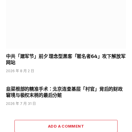
中共「建军节」前夕 理念型黑客「匿名者64」攻下解放军
网站
2026 年 8 月 2 日
韭菜根部的精准手术：北京连查基层「村官」背后的财政
窘境与极权末梢的最后分赃
2026 年 7 月 31 日
ADD A COMMENT