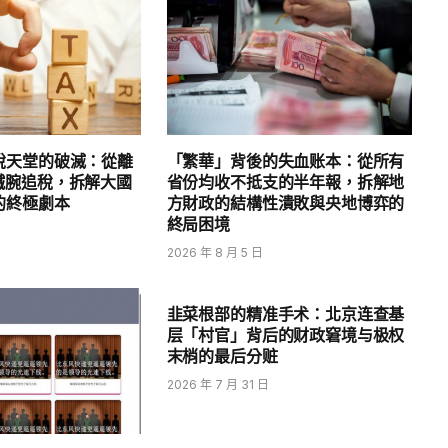
稅天堂的破滅：從離
「繁華」背後的失血账本：從所有
鐵腕追稅，拆解大國
省份均收不抵支的半年報，拆解地
的終極劇本
方財政的結構性潰敗與央地博弈的
終局困境
2026 年 8 月 5 日
韭菜根部的精准手术：北京连查基
层「村官」背后的财政窘境与极权
末梢的最后分赃
2026 年 7 月 31 日