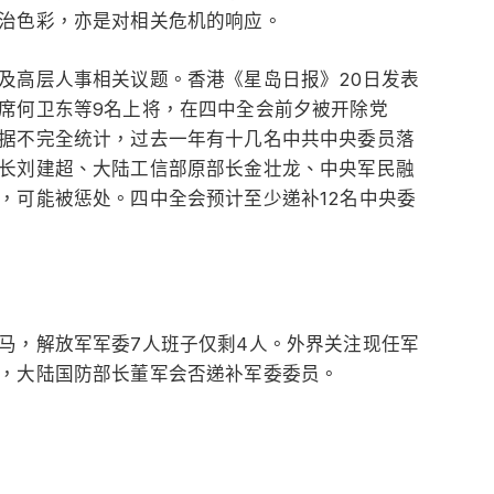
治色彩，亦是对相关危机的响应。
及高层人事相关议题。香港《星岛日报》20日发表
席何卫东等9名上将，在四中全会前夕被开除党
据不完全统计，过去一年有十几名中共中央委员落
长刘建超、大陆工信部原部长金壮龙、中央军民融
，可能被惩处。四中全会预计至少递补12名中央委
马，解放军军委7人班子仅剩4人。外界关注现任军
，大陆国防部长董军会否递补军委委员。