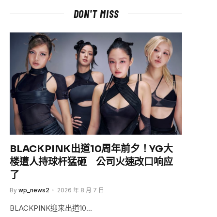
DON'T MISS
BLACKPINK出道10周年前夕！YG大
楼遭人持球杆猛砸 公司火速改口响应
了
By
wp_news2
2026 年 8 月 7 日
BLACKPINK迎来出道10…