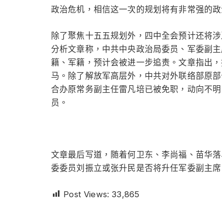
政治危机，相信这一次的规划将有非常强的政
除了聚焦十五五规划外，四中全会预计还将涉
分析文章称，中共中央政治局委员、军委副主
籍、军籍，预计会被进一步追责。文章指出，
马。除了解放军高层外，中共对外联络部原部
合办原常务副主任雷凡培已被免职，动向不明
员。
文章最后写道，随着何卫东、李尚福、苗华落
委委员刘振立或张升民是否将升任军委副主席
Post Views:
33,865