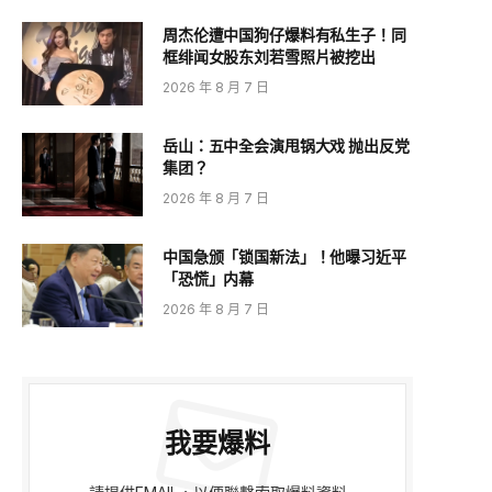
周杰伦遭中国狗仔爆料有私生子！同
框绯闻女股东刘若雪照片被挖出
2026 年 8 月 7 日
岳山：五中全会演甩锅大戏 抛出反党
集团？
2026 年 8 月 7 日
中国急颁「锁国新法」！他曝习近平
「恐慌」内幕
e
2026 年 8 月 7 日
我要爆料