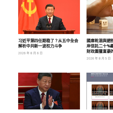
习近平第四任期稳了？从五中全会
國庫乾涸與避
解析中共新一波权力斗争
岸信託二十%
財政圍獵富豪
2026 年 8 月 6 日
2026 年 8 月 5 日