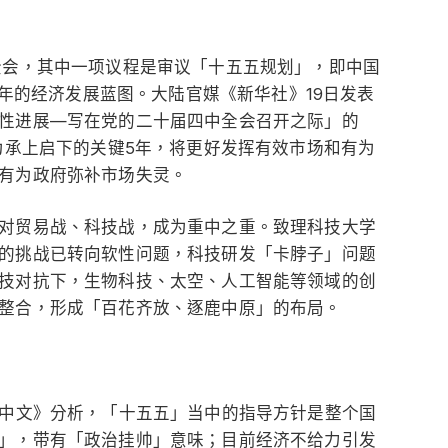
全会，其中一项议程是审议「十五五规划」，即中国
0年的经济发展蓝图。大陆官媒《新华社》19日发表
性进展—写在党的二十届四中全会召开之际」的
为承上启下的关键5年，将更好发挥有效市场和有为
有为政府弥补市场失灵。
对贸易战、科技战，成为重中之重。致理科技大学
的挑战已转向软性问题，科技研发「卡脖子」问题
技对抗下，生物科技、太空、人工智能等领域的创
整合，形成「百花齐放、逐鹿中原」的布局。
C中文》分析，「十五五」当中的指导方针是整个国
」，带有「政治挂帅」意味；目前经济不给力引发