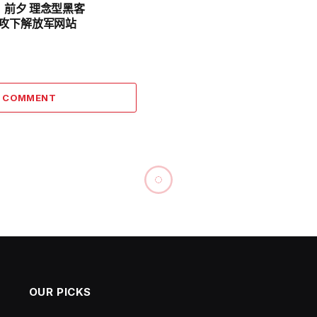
」前夕 理念型黑客
」攻下解放军网站
A COMMENT
料递补至少12中委 恐创