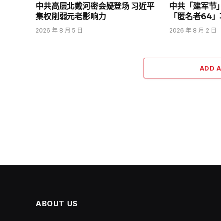
中共高层北戴河密会疑登场 习近平
中共「建军节
集权削弱元老影响力
「匿名者64
2026 年 8 月 5 日
2026 年 8 月 2 日
ADD 
兩岸
中共20届四中全会
模人事变动