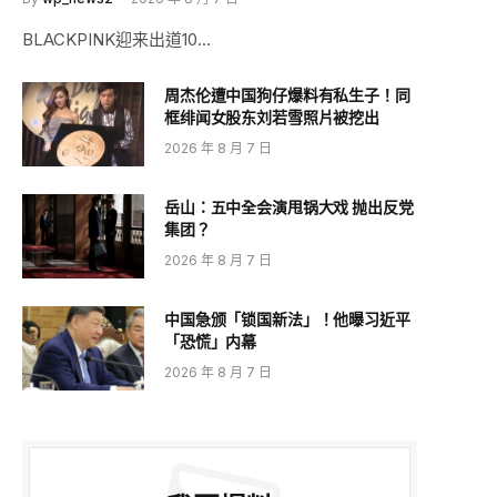
BLACKPINK迎来出道10…
周杰伦遭中国狗仔爆料有私生子！同
框绯闻女股东刘若雪照片被挖出
2026 年 8 月 7 日
岳山：五中全会演甩锅大戏 抛出反党
集团？
2026 年 8 月 7 日
中国急颁「锁国新法」！他曝习近平
「恐慌」内幕
2026 年 8 月 7 日