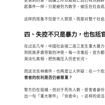
更讽刺的是，凶嫌之所以敢逃亡后仍视讯挑衅
起事件一样，只是被列为数字、被压在社会底
这样的现象不仅是个人邪恶，而是对整个社会
四、失控不只是暴力，也包括
在过去几年，中国社会接二连三发生重大暴力
到民族矛盾导致的冲突。每一次事后，官方都
渐淡化真相，把伤痛压入历史长河。
而这次吉林案件，也再度让人怀疑：在一个愈
害者的权利是否仍被尊重？
警方仍在追捕，但对于死伤人数、受害者身份
出一句「重大案件」「协查中」。这样的说法