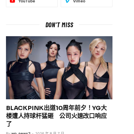
YouTube
Vimeo
DON'T MISS
BLACKPINK出道10周年前夕！YG大
楼遭人持球杆猛砸 公司火速改口响应
了
By
wp_news2
2026 年 8 月 7 日