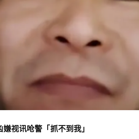
，凶嫌视讯呛警「抓不到我」