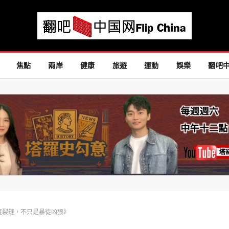
焦點
兩岸
健康
旅遊
運動
娛樂
翻吧
度裂缝，不只是暴徒凶狠》