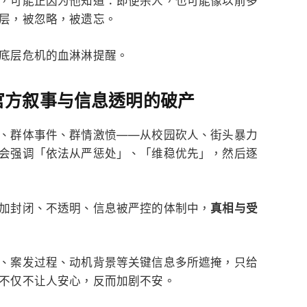
，可能正因为他知道：即便杀人，也可能像以前多
层，被忽略，被遗忘。
底层危机的血淋淋提醒。
官方叙事与信息透明的破产
、群体事件、群情激愤——从校园砍人、街头暴力
会强调「依法从严惩处」、「维稳优先」，然后逐
加封闭、不透明、信息被严控的体制中，
真相与受
、案发过程、动机背景等关键信息多所遮掩，只给
不仅不让人安心，反而加剧不安。