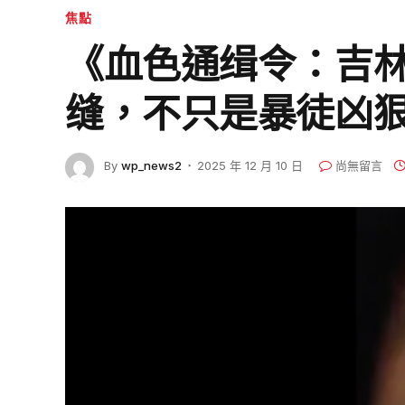
焦點
《血色通缉令：吉
缝，不只是暴徒凶
By
wp_news2
2025 年 12 月 10 日
尚無留言