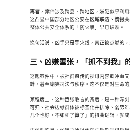
再者
，案件涉及跨县、跨地区，嫌犯似乎利用
这凸显中国部分地区公安在
区域联防、情报共
整体公共安全体系的「防火墙」早已破裂。
换句话说，凶手只是导火线，真正被点燃的，
三、凶嫌嚣张，「抓不到我」
这起案件中，被社群疯传的视讯内容既冷血又
衅，甚至嘲笑司法与秩序。这不仅是对生命的
某程度上，这种嚣张敢言的背后，是一种深刻
可归、社会边缘群体被标签化并排除、弱势难
几个也好，不如死了算了」的扭曲逻辑，就成