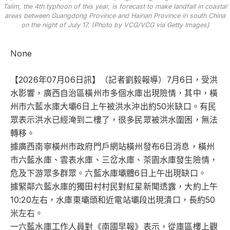
Talim, the 4th typhoon of this year, is forecast to make landfall in coastal
areas between Guangdong Province and Hainan Province in south China
on the night of July 17. (Photo by VCG/VCG via Getty Images)
None
【2026年07月06日訊】（記者劉毅報導）7月6日，受洪
水影響，廣西自治區橫州市多個水庫出現險情，其中，橫
州市六藍水庫大壩6日上午被洪水沖出約50米缺口。有民
眾表示洪水已經淹到二樓了，很多民眾被洪水圍困，無法
轉移。
據廣西南寧橫州市政府門戶網站橫州發布6日消息，橫州
市六藍水庫、雲表水庫、三岔水庫、茶園水庫發生險情，
危及下游眾多群眾。六藍水庫壩體6日上午出現缺口。
據緊鄰六藍水庫的獨田村村民對紅星新聞透露，大約上午
10:20左右，水庫東壩頭和近電站壩段出現潰口，長約50
米左右。
一六藍水庫工作人員對《南國早報》表示，從庫區樓上觀