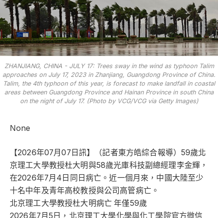
ZHANJIANG, CHINA - JULY 17: Trees sway in the wind as typhoon Talim
approaches on July 17, 2023 in Zhanjiang, Guangdong Province of China.
Talim, the 4th typhoon of this year, is forecast to make landfall in coastal
areas between Guangdong Province and Hainan Province in south China
on the night of July 17. (Photo by VCG/VCG via Getty Images)
None
【2026年07月07日訊】（記者東方皓綜合報導）59歲北
京理工大學教授杜大明與58歲光庫科技副總經理李金輝，
在2026年7月4日同日病亡。近一個月來，中國大陸至少
十名中年及青年高校教授與公司高管病亡。
北京理工大學教授杜大明病亡 年僅59歲
2026年7月5日，北京理工大學化學與化工學院官方微信