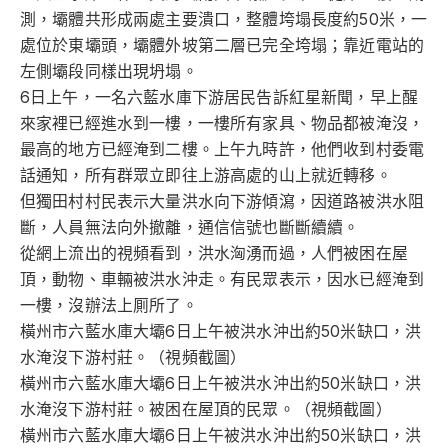
測，壩體共形成兩處主要潰口，整體垮塌長度約50米，一
處位於東壩頭，壩體外坡第二層已完全垮塌；靠近電站的
左側壩段同樣出現坍塌。
6日上午，一名六藍水庫下游居民告訴紅星新聞，早上醒
來家裡已經進水到一樓，一樓所有家具、物品都被淹沒，
最高的地方已經淹到二樓。上午九時許，他們收到村委電
話通知，所有群眾立即往上游高處的山上就近轉移。
但獨田村村民表示大量洪水向下游傾瀉，因道路被洪水阻
斷，人員無法向外撤離，通信信號也斷斷續續。
從網上流出的視頻看到，洪水洶湧而過，人們被困在屋
頂，動物、車輛被洪水沖走。有民眾表示，因水已經淹到
一樓，沒辦法上厠所了。
橫州市六藍水庫大壩6日上午被洪水沖出約50米缺口，洪
水淹沒下游村莊。（視頻截圖）
橫州市六藍水庫大壩6日上午被洪水沖出約50米缺口，洪
水淹沒下游村莊。被困在屋頂的民眾。（視頻截圖）
橫州市六藍水庫大壩6日上午被洪水沖出約50米缺口，洪