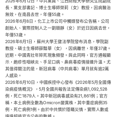
2026年6月12日，中共黨員、江西財經大學研究生院副院
長、黨支部書記、博士生導師榮莉（女）教授，因病醫治
無效，在南昌去世，年僅55歲。
2026年6月8日，化工上市公司中觸媒發布公告稱，公司
創始人、實際控制人之一劉頤靜（女）於近日因病去世，
年僅53歲。
2026年6月1日，蘇州大學王健法學院發布消息，學院副
教授、碩士生導師薛豔華（女），因病離世，年僅37歲。
近期，中國青壯年猝死現象頻發。與此同時，官方通報顯
示，皰疹性咽峽炎、手足口病、鼻病毒疫情接連升溫。尤
其值得關注的是，新冠病毒（中共病毒）單月就有逾2萬
人感染。
2026年6月10日，中國疾控中心發布《2026年5月全國傳
染病疫情概況》，5月全國共報告法定傳染病1,092,528
例，死亡1879人。其中新冠病毒感染有21,861例；官方
稱，本土病例全數為Omicron變異株，其中‌重症病例35
例‌、‌死亡病例1例‌。由於中共慣於隱瞞災情，實際人數或
遠遠超過官方公布的數據。