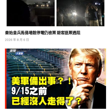
秦始皇兵馬俑場館停電仍檢票 遊客退票遇阻
2026 年 8 月 6 日