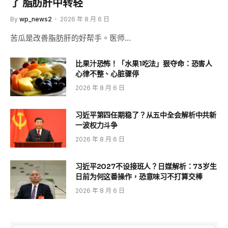
了 脂肪肝中转轻
By
wp_news2
2026 年 8 月 6 日
苦瓜是改善脂肪肝的好帮手。医师…
比果汁恐怖！「水果1吃法」狠夺命：恐害人
心律不整、心脏骤停
2026 年 8 月 6 日
习近平第四任期稳了？从五中全会解析中共新
一波权力斗争
2026 年 8 月 6 日
习近平2027不设接班人？日媒解析：73岁生
日前为何这番操作，恐意味习不打算交棒
2026 年 8 月 6 日