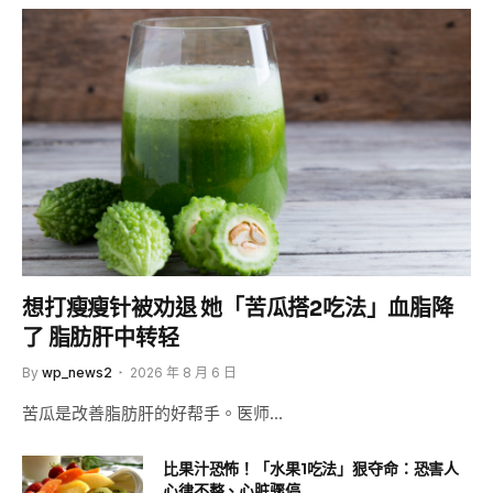
想打瘦瘦针被劝退 她「苦瓜搭2吃法」血脂降
了 脂肪肝中转轻
By
wp_news2
2026 年 8 月 6 日
苦瓜是改善脂肪肝的好帮手。医师…
比果汁恐怖！「水果1吃法」狠夺命：恐害人
心律不整、心脏骤停