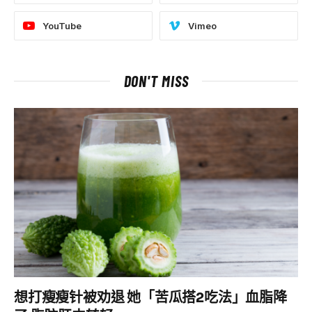
YouTube
Vimeo
DON'T MISS
想打瘦瘦针被劝退 她「苦瓜搭2吃法」血脂降