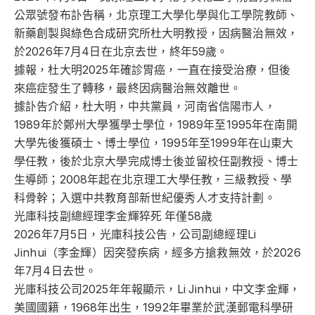
公眾號發布訃告稱，北京理工大學化學與化工學院教師、
新藥創製與綠色合成研究所杜大明教授，因病醫治無效，
於2026年7月4日在北京去世，終年59歲。
據報，杜大明2025年確診胃癌，一直在接受治療，但後
來癌症發生了轉移，最終因病醫治無效離世。
據訃告介紹，杜大明，中共黨員，河南省信陽市人，
1989年於鄭州大學獲學士學位，1989年至1995年在南開
大學先後獲碩士、博士學位，1995年至1999年在山東大
學任教，後於北京大學完成博士後並留校任副教授、博士
生導師；2008年起在北京理工大學任教，三級教授、學
科骨幹；入選中共教育部新世紀優秀人才支持計劃。
光庫科技副總經理李金輝猝死 年僅58歲
2026年7月5日，光庫科技公告，公司副總經理Li
Jinhui（李金輝）因突發疾病，經多方搶救無效，於2026
年7月4日去世。
光庫科技公司2025年年報顯示，Li Jinhui，中文李金輝，
美國國籍，1968年出生，1992年畢業於武漢郵電科學研