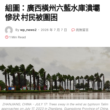
組圖：廣西橫州六藍水庫潰壩
慘狀 村民被圍困
By
wp_news2
2026 年 7 月 7 日
尚無留言
1 Min Read
ZHANJIANG, CHINA - JULY 17: Trees sway in the wind as typhoon Talim
approaches on July 17, 2023 in Zhanjiang, Guangdong Province of China.