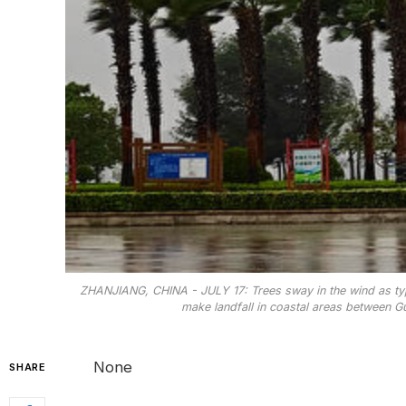
ZHANJIANG, CHINA - JULY 17: Trees sway in the wind as typh
make landfall in coastal areas between G
None
SHARE