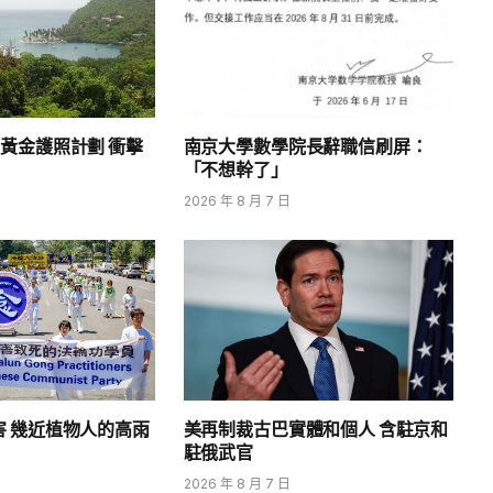
黃金護照計劃 衝擊
南京大學數學院長辭職信刷屏：
「不想幹了」
2026 年 8 月 7 日
害 幾近植物人的高雨
美再制裁古巴實體和個人 含駐京和
駐俄武官
2026 年 8 月 7 日