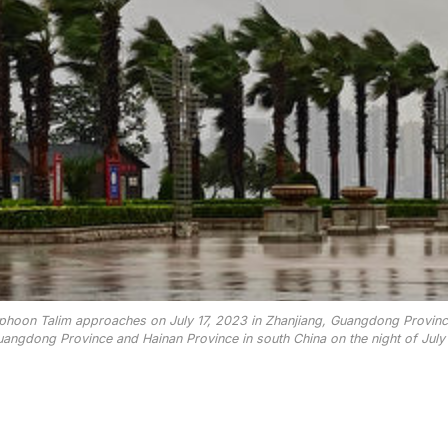
oon Talim approaches on July 17, 2023 in Zhanjiang, Guangdong Province of
uangdong Province and Hainan Province in south China on the night of Jul