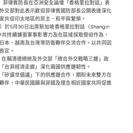
報導）菲律賓防長在亞洲安全論壇「香格里拉對話」表
外交部對此表示歡迎菲律賓國防部長公開表達深化
家共促印太地區的民主、和平與繁榮。
ro）於5月30日出席新加坡香格里拉對話（Shangri-
在面對中共持續擴張軍事影響力及在區域採取脅迫作為，
日本、越南及台灣等防衛夥伴交流合作，以共同因
肯定。
，在賴清德總統及外交部「總合外交戰略三鏈」政
「台菲經濟走廊」深化兩國供應鏈韌性。
「矽盛世倡議」下的供應鏈合作，期盼未來雙方在
夥伴，中華民國願與菲國及理念相近國家共同促進