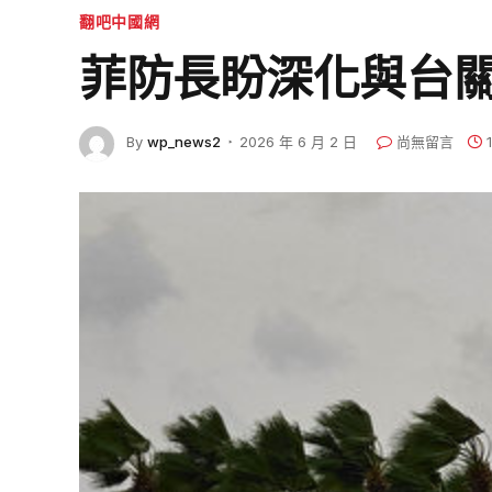
翻吧中國網
菲防長盼深化與台關
By
wp_news2
2026 年 6 月 2 日
尚無留言