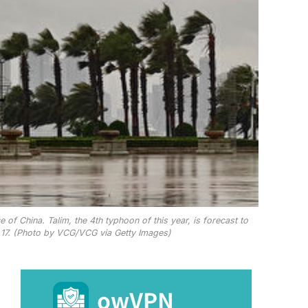
 China. Talim, the 4th typhoon of this year, is forecast to
y 17. (Photo by VCG/VCG via Getty Images)