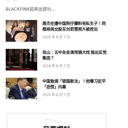
BLACKPINK迎来出道10…
周杰伦遭中国狗仔爆料有私生子！同
框绯闻女股东刘若雪照片被挖出
2026 年 8 月 7 日
岳山：五中全会演甩锅大戏 抛出反党
集团？
2026 年 8 月 7 日
中国急颁「锁国新法」！他曝习近平
「恐慌」内幕
2026 年 8 月 7 日