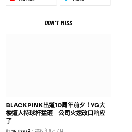
DON'T MISS
e
BLACKPINK出道10周年前夕！YG大
楼遭人持球杆猛砸 公司火速改口响应
了
By
wp_news2
2026 年 8 月 7 日