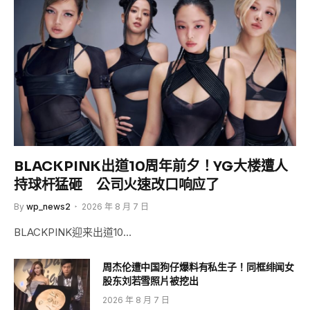
BLACKPINK出道10周年前夕！YG大楼遭人
持球杆猛砸 公司火速改口响应了
By
wp_news2
2026 年 8 月 7 日
BLACKPINK迎来出道10…
周杰伦遭中国狗仔爆料有私生子！同框绯闻女
股东刘若雪照片被挖出
2026 年 8 月 7 日