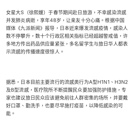
女星大S（徐熙媛）于春节期间赴日旅游，不幸感染流感
并发肺炎病逝，享年48岁，让亲友十分心痛。根据中国
媒体《九派新闻》报导，日本近来爆发流感疫情，感染人
数不停攀升，数十个行政区相关指标已经超越警戒值，许
多地方传出药品供应量紧张，多名留学生与旅日华人都表
示流感的传播速度很惊人。
据悉，日本目前主要流行的流感类行为A型H1N1、H3N2
及B型流感，医疗院所不断提醒民众要加强防护措施，专
家也建议旅日民众应该避免前往人群密集的场所，并要戴
好口罩、勤洗手，也要尽早施打疫苗，以降低感染的可
能。