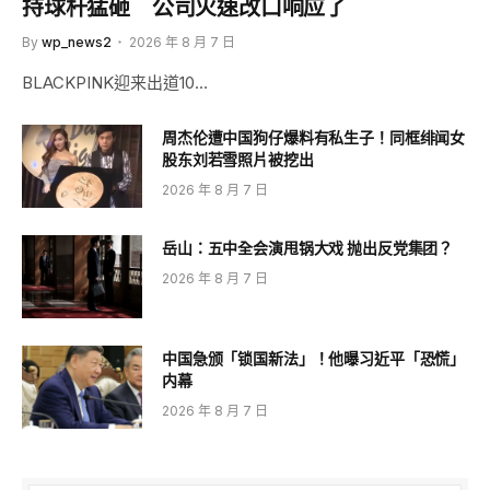
持球杆猛砸 公司火速改口响应了
By
wp_news2
2026 年 8 月 7 日
BLACKPINK迎来出道10…
周杰伦遭中国狗仔爆料有私生子！同框绯闻女
股东刘若雪照片被挖出
2026 年 8 月 7 日
岳山：五中全会演甩锅大戏 抛出反党集团？
2026 年 8 月 7 日
中国急颁「锁国新法」！他曝习近平「恐慌」
内幕
2026 年 8 月 7 日