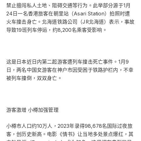
禁止擅闯私人土地、阻碍交通等行为。此举部分源于1月
24日一名香港旅客在朝里站（Asari Station）拍照时遭
火车撞击身亡。北海道铁路公司（JR北海道）表示，事故
导致19班列车停运，约8,200名乘客受影响。
这是日本近日内第二起游客遭列车撞击死亡事件。1月9
日，两名中国女游客在神户市因受困于铁路护栏内，不幸
被列车撞倒，双双身亡。
游客激增 小樽加强管理
小樽市人口约10万人，2023年录得98,678名国际过夜旅
客，创历史新高。电影《情书》让当地多处景点爆红，其