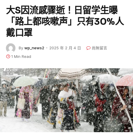
大S因流感骤逝！日留学生曝
「路上都咳嗽声」只有30%人
戴口罩
By
wp_news2
2025 年 2 月 4 日
尚無留言
1 Min Read