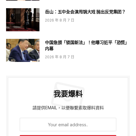
岳山：五中全会演甩锅大戏 抛出反党集团？
2026 年 8 月 7 日
中国急颁「锁国新法」！他曝习近平「恐慌」
内幕
2026 年 8 月 7 日
我要爆料
請提供EMAIL，以便聯繫索取爆料資料