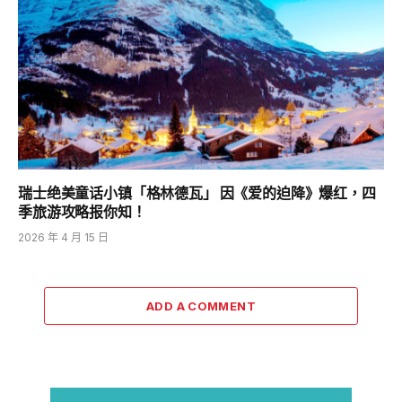
瑞士绝美童话小镇「格林德瓦」 因《爱的迫降》爆红，四
季旅游攻略报你知！
2026 年 4 月 15 日
ADD A COMMENT