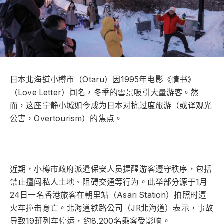
日本北海道小樽市（Otaru）因1995年电影《情书》
（Love Letter）闻名，冬季的雪景吸引大量游客。然
而，这座宁静小城如今成为日本对抗过度旅游（或译观光
公害，Overtourism）的焦点。
近期，小樽市政府派遣保安人员提醒游客遵守秩序，包括
禁止擅闯私人土地、阻碍交通等行为。此举部分源于1月
24日一名香港旅客在朝里站（Asari Station）拍照时遭
火车撞击身亡。北海道铁路公司（JR北海道）表示，事故
导致19班列车停运，约8,200名乘客受影响。