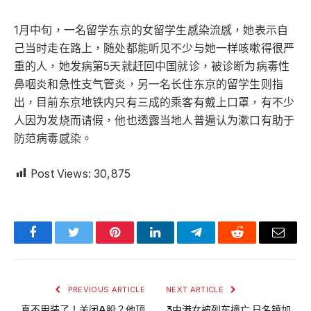
1月中旬，一名留学东京的女留学生感染流感，她表示自
己当时走在路上，随处都能听见不少与她一样咳嗽得很严
重的人，她发病第5天就赶回中国就诊，被诊断为病毒性
鼻咽炎和急性支气管炎，另一名长住东京的留学生则指
出，目前东京地铁内只有三成的乘客有戴上口罩，有不少
人因为发烧而请假，他也透露当地人普遍认为漱口有助于
防范病毒感染。
Post Views:
30,875
Facebook
Twitter
Pinterest
LinkedIn
Telegram
Reddit
Email
PREVIOUS ARTICLE
NEXT ARTICLE
真不用装了！关闭A股？他顶
3中港女被列车撞亡 日名镇加