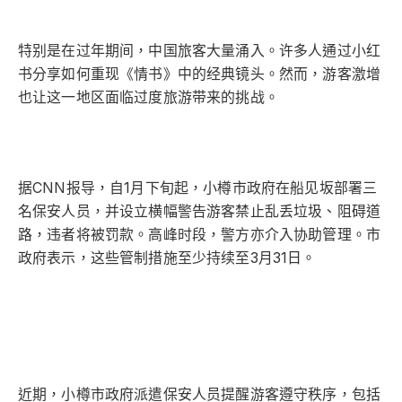
特别是在过年期间，中国旅客大量涌入。许多人通过小红
书分享如何重现《情书》中的经典镜头。然而，游客激增
也让这一地区面临过度旅游带来的挑战。
据CNN报导，自1月下旬起，小樽市政府在船见坂部署三
名保安人员，并设立横幅警告游客禁止乱丢垃圾、阻碍道
路，违者将被罚款。高峰时段，警方亦介入协助管理。市
政府表示，这些管制措施至少持续至3月31日。
近期，小樽市政府派遣保安人员提醒游客遵守秩序，包括