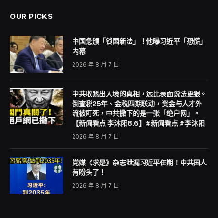
OUR PICKS
中国急颁「锁国新法」！他曝习近平「恐慌」
内幕
2026 年 8 月 7 日
中共收紧出入境的真相，远比表面说法更狠。
倒查税25年、金税四期联动，资金与人才外
流被盯死，中共撒下的是一张「绝户网」。
【新闻看点 李沐阳8.6】#新闻看点 #李沐阳
2026 年 8 月 7 日
党媒《求是》杂志泄漏习近平任期！中共国人
有盼头了！
2026 年 8 月 7 日