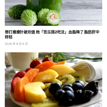
想打瘦瘦针被劝退 她「苦瓜搭2吃法」血脂降了 脂肪肝中
转轻
2026 年 8 月 6 日