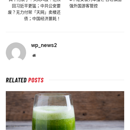
回习近平更猛；中共公安要
强外国游客管控
废？无力付架「天网」卖楼还
债；中国经济噩耗！
wp_news2
Website
RELATED
POSTS