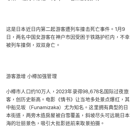
这是日本近日内第二起游客遭列车撞击死亡事件。1月9
日，两名中国女游客在神户市因受困于铁路护栏内，不幸
被列车撞倒，双双身亡。
游客激增 小樽加强管理
小樽市人口约10万人，2023年录得98,678名国际过夜旅
客，创历史新高。电影《情书》让当地多处景点爆红，其
中船见坂（Funamizaka）尤为知名。这里拥有典型的日
本街道，两旁木造房屋被白雪覆盖，斜坡尽头可远眺日本
海的壮丽景色，吸引大批影迷前来取景拍摄。