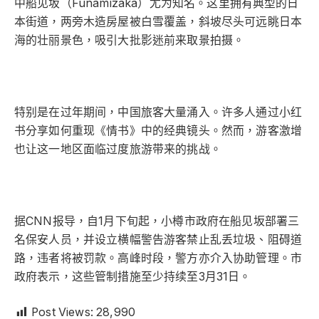
中船见坂（Funamizaka）尤为知名。这里拥有典型的日
本街道，两旁木造房屋被白雪覆盖，斜坡尽头可远眺日本
海的壮丽景色，吸引大批影迷前来取景拍摄。
特别是在过年期间，中国旅客大量涌入。许多人通过小红
书分享如何重现《情书》中的经典镜头。然而，游客激增
也让这一地区面临过度旅游带来的挑战。
据CNN报导，自1月下旬起，小樽市政府在船见坂部署三
名保安人员，并设立横幅警告游客禁止乱丢垃圾、阻碍道
路，违者将被罚款。高峰时段，警方亦介入协助管理。市
政府表示，这些管制措施至少持续至3月31日。
Post Views:
28,990