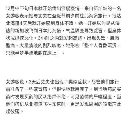
12月中下旬日本就开始传出流感疫情，来自新加坡的一名
女游客表示她与丈夫在圣诞节前夕前往北海道旅行，抵达
北海道4天后就开始感到身体不适，她一开始以为是从湿
热的新加坡飞到日本北海道，气温骤变导致感冒，但身体
状况迅速恶化，3小时之内就发起高烧，出现头晕、肌肉
酸痛、大量痰液的剧烈咳嗽，她形容「整个人昏昏沉沉，
只能半梦半醒地躺在床上」。
女游客说，3天后丈夫也出现了类似症状，尽管他们旅行
前准备了一些感冒药，但很快地就用完了，到当地药局买
药时发现买药的民众络绎不绝，可见疫情的严峻程度，当
他们搭机从北海道飞往东京时，更是发现周围的咳嗽声此
起彼落。