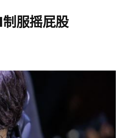
1制服摇屁股