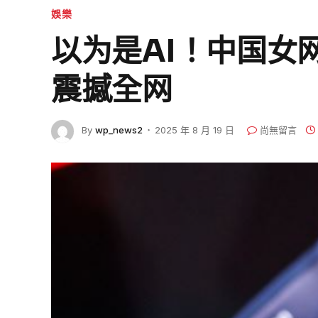
娛樂
以为是AI！中国女网
震撼全网
By
wp_news2
2025 年 8 月 19 日
尚無留言