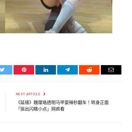
k
Twitter
Pinterest
LinkedIn
Telegram
Reddit
Email
NEXT ARTICLE
《延禧》魏璎珞透明马甲耍辣秒翻车！转身正面
「挺出闪瞎小点」网疯看