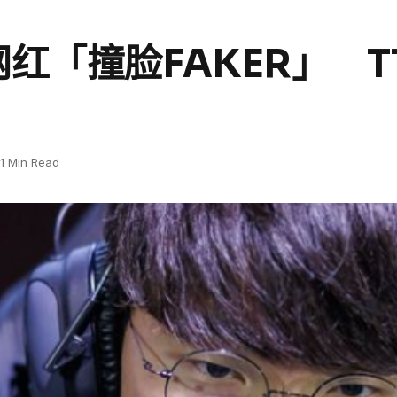
红「撞脸FAKER」 T
1 Min Read