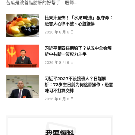
苦瓜是改善脂肪肝的好帮手。医师…
比果汁恐怖！「水果1吃法」狠夺命：
恐害人心律不整、心脏骤停
2026 年 8 月 6 日
习近平第四任期稳了？从五中全会解
析中共新一波权力斗争
2026 年 8 月 6 日
习近平2027不设接班人？日媒解
析：73岁生日前为何这番操作，恐意
味习不打算交棒
2026 年 8 月 6 日
我要爆料