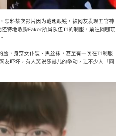
，怎料某次影片因为戴起眼镜，被网友发现五官神
，她还特地收购Faker所属队伍T1的制服，前往网咖玩
。
r的脸，身穿女仆装、黑丝袜，甚至有一次在T1制服
网友吓坏，有人笑说莎赫儿的举动，让不少人「同