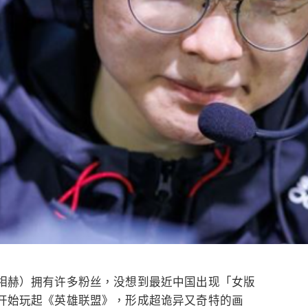
李相赫）拥有许多粉丝，没想到最近中国出现「女版
，开始玩起《英雄联盟》，形成超诡异又奇特的画