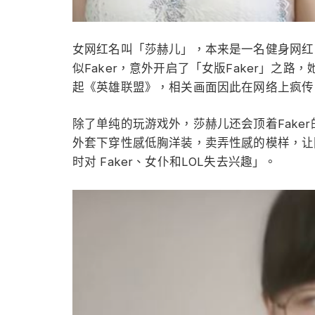
女网红名叫「莎赫儿」，本来是一名健身网红
似Faker，意外开启了「女版Faker」之路
起《英雄联盟》，相关画面因此在网络上疯传
除了单纯的玩游戏外，莎赫儿还会顶着Fake
外套下穿性感低胸洋装，卖弄性感的模样，让
时对 Faker、女仆和LOL失去兴趣」。