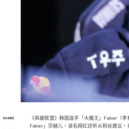
《英雄联盟》韩国选手「大魔王」Faker（
SHARE
Faker」莎赫儿，该名网红还听从粉丝建议