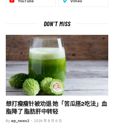
YouTube
Vimeo
DON'T MISS
想打瘦瘦针被劝退 她「苦瓜搭2吃法」血
脂降了 脂肪肝中转轻
By
wp_news2
2026 年 8 月 6 日