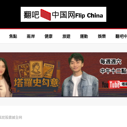
焦點
兩岸
健康
旅遊
運動
娛樂
翻吧
服摇屁股震撼全网