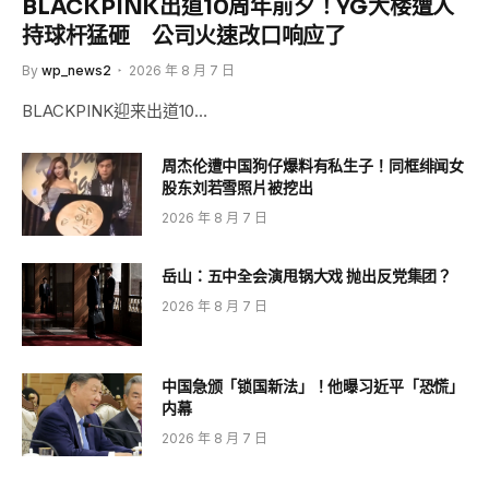
BLACKPINK出道10周年前夕！YG大楼遭人
持球杆猛砸 公司火速改口响应了
By
wp_news2
2026 年 8 月 7 日
BLACKPINK迎来出道10…
周杰伦遭中国狗仔爆料有私生子！同框绯闻女
股东刘若雪照片被挖出
2026 年 8 月 7 日
岳山：五中全会演甩锅大戏 抛出反党集团？
2026 年 8 月 7 日
中国急颁「锁国新法」！他曝习近平「恐慌」
内幕
2026 年 8 月 7 日