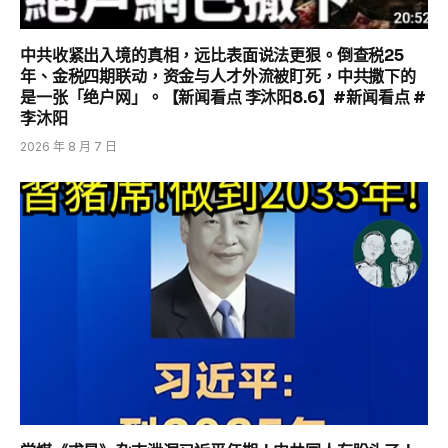
中共收紧出入境的真相，远比表面说法更狠。倒查税25
年、金税四期联动，资金与人才外流被盯死，中共撒下的
是一张「绝户网」。【新闻看点 李沐阳8.6】#新闻看点 #
李沐阳
2026 年 8 月 7 日