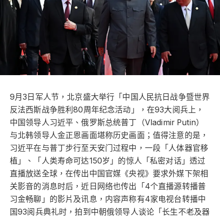
9月3日军人节，北京盛大举行「中国人民抗日战争暨世界
反法西斯战争胜利80周年纪念活动」，在93大阅兵上，
中国领导人习近平、俄罗斯总统普丁（Vladimir Putin）
与北韩领导人金正恩画面堪称历史画面；值得注意的是，
习近平在与普丁步行至天安门过程中，一段「人体器官移
植」、「人类寿命可达150岁」的惊人「私密对话」透过
直播放送全球，在传出中国官媒《央视》要求外媒下架相
关影音的消息时后，近日网络也传出「4个直播源转播普
习金畅聊」的影片及讯息，内容声称有4家电视台转播中
国93阅兵典礼时，拍到中朝俄领导人谈论「长生不老及器