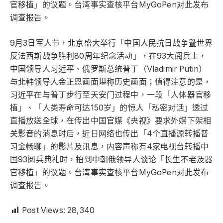
官移植」的议题。台湾事实查核平台MyGoPen对此发布
调查报告。
9月3日军人节，北京盛大举行「中国人民抗日战争暨世界
反法西斯战争胜利80周年纪念活动」，在93大阅兵上，
中国领导人习近平、俄罗斯总统普丁（Vladimir Putin）
与北韩领导人金正恩画面堪称历史画面；值得注意的是，
习近平在与普丁步行至天安门过程中，一段「人体器官移
植」、「人类寿命可达150岁」的惊人「私密对话」透过
直播放送全球，在传出中国官媒《央视》要求外媒下架相
关影音的消息时后，近日网络也传出「4个直播源转播普
习金畅聊」的影片及讯息，内容声称有4家电视台转播中
国93阅兵典礼时，拍到中朝俄领导人谈论「长生不老及器
官移植」的议题。台湾事实查核平台MyGoPen对此发布
调查报告。
Post Views:
28,340