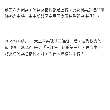
前三次大阅兵，阅兵总指挥都是上将。此次阅兵总指挥却
降格为中将，由中部战区空军司令员韩胜延中将担任。
2022年中共二十大上习实现「三连任」后，达到权力的
最顶峰。2025年是习「三连任」后的第三年，理应由上
将担任阅兵总指挥才对，为什么降格为中将？
中部战区司令王强哪里去了？
从1955年中共建政阅兵以来，阅兵总指挥的惯例都是北京
军区司令员。
2015年习军改后北京军区撤销，原北京军区主体划归中部