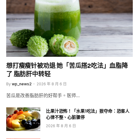
想打瘦瘦针被劝退 她「苦瓜搭2吃法」血脂降
了 脂肪肝中转轻
By
wp_news2
2026 年 8 月 6 日
苦瓜是改善脂肪肝的好帮手。医师…
比果汁恐怖！「水果1吃法」狠夺命：恐害人
心律不整、心脏骤停
2026 年 8 月 6 日