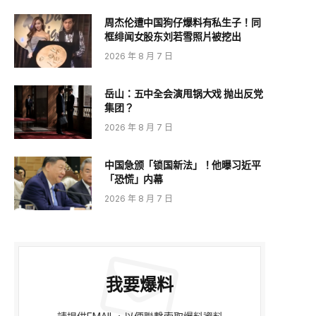
周杰伦遭中国狗仔爆料有私生子！同
框绯闻女股东刘若雪照片被挖出
2026 年 8 月 7 日
岳山：五中全会演甩锅大戏 抛出反党
集团？
2026 年 8 月 7 日
中国急颁「锁国新法」！他曝习近平
「恐慌」内幕
2026 年 8 月 7 日
e
我要爆料