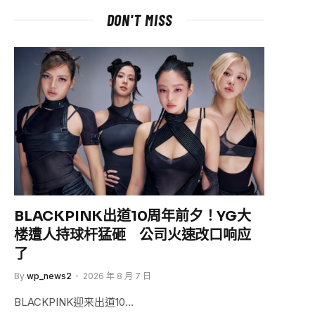
DON'T MISS
BLACKPINK出道10周年前夕！YG大
楼遭人持球杆猛砸 公司火速改口响应
了
By
wp_news2
2026 年 8 月 7 日
BLACKPINK迎来出道10…