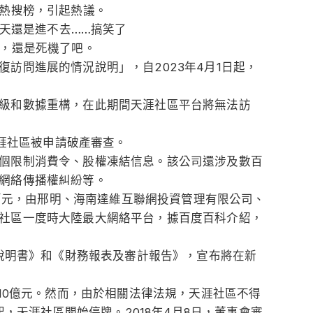
的熱搜榜，引起熱議。
今天還是進不去……搞笑了
已，還是死機了吧。
訪問進展的情況說明」，自2023年4月1日起，
級和數據重構，在此期間天涯社區平台將無法訪
天涯社區被申請破產審查。
個限制消費令、股權凍結信息。該公司還涉及數百
網絡傳播權糾紛等。
00萬元，由邢明、海南達維互聯網投資管理有限公司、
社區一度時大陸最大網絡平台，據百度百科介紹，
讓說明書》和《財務報表及審計報告》，宣布將在新
到10億元。然而，由於相關法律法規，天涯社區不得
日起，天涯社區開始停牌。2018年4月8日，董事會審