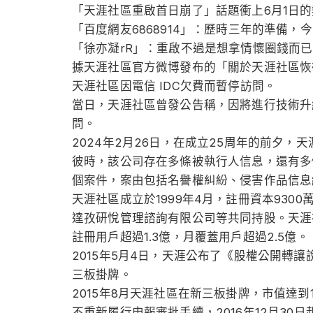
「天涯社區重啟首日崩了」話題衝上6月1日
「百度網友6868914」：歷時三年的準備，
「徐亦凝rR」：重啟不過是想拿情懷圈錢而
據天涯社區官方微博發布的「關於天涯社區恢復
天涯社區因電信 IDC欠費而暫停訪問。
當日，天涯社區曾發公告稱，因將進行技術升
問。
2024年2月26日，在成立25周年的前夕，
彼時，該公司存在多條被執行人信息，還有多
個案件，案由包括名譽權糾紛、侵害作品信息
天涯社區成立於1999年4月，註冊資本93
達孜研悅管理諮詢有限公司等共同持股。天涯
註冊用戶超過1.3億，月覆蓋用戶超過2.5億。
2015年5月4日，天涯公布了《股權公開轉
三板掛牌。
2015年8月天涯社區在新三板掛牌，市值達
不重新履行申報審批手續，2016年12月30