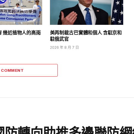
害 幾近植物人的高雨
美再制裁古巴實體和個人 含駐京和
駐俄武官
2026 年 8 月 7 日
A COMMENT
國防轉向助推多邊聯防網